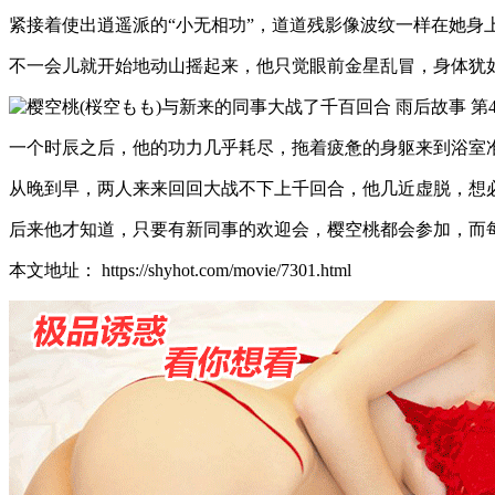
紧接着使出逍遥派的“小无相功”，道道残影像波纹一样在她身
不一会儿就开始地动山摇起来，他只觉眼前金星乱冒，身体犹
一个时辰之后，他的功力几乎耗尽，拖着疲惫的身躯来到浴室
从晚到早，两人来来回回大战不下上千回合，他几近虚脱，想
后来他才知道，只要有新同事的欢迎会，樱空桃都会参加，而
本文地址： https://shyhot.com/movie/7301.html