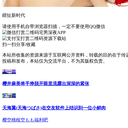
瞎扯新时代
请使用手机自带浏览器扫描，一定不要使用QQ微信
宅男深夜APP
资源下载站
扫一扫分享/收藏
本站所收集的资源来源于互联网公开资料，转载的目的在于传
投稿和发布，本站仅为交流平台，不为其版权负责。
上一篇
樱井麻美将手挣脱开眼里流露出深深的紧张
下一篇
天海翼(天海つばさ)在交友软件上结识到一位小鲜肉
樱空桃
桜空もも
福利吧