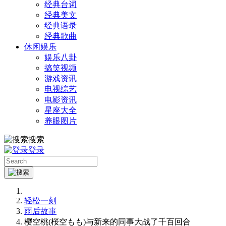
经典台词
经典美文
经典语录
经典歌曲
休闲娱乐
娱乐八卦
搞笑视频
游戏资讯
电视综艺
电影资讯
星座大全
养眼图片
搜索
登录
轻松一刻
雨后故事
樱空桃(桜空もも)与新来的同事大战了千百回合