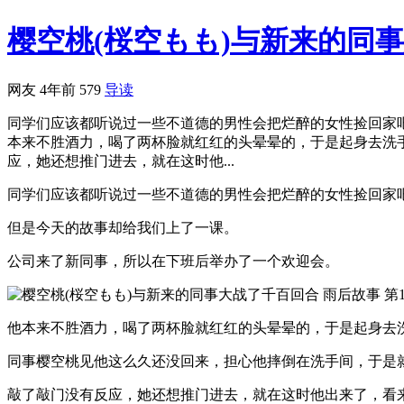
樱空桃(桜空もも)与新来的同
网友
4年前
579
导读
同学们应该都听说过一些不道德的男性会把烂醉的女性捡回家
本来不胜酒力，喝了两杯脸就红红的头晕晕的，于是起身去洗
应，她还想推门进去，就在这时他...
同学们应该都听说过一些不道德的男性会把烂醉的女性捡回家
但是今天的故事却给我们上了一课。
公司来了新同事，所以在下班后举办了一个欢迎会。
他本来不胜酒力，喝了两杯脸就红红的头晕晕的，于是起身去
同事樱空桃见他这么久还没回来，担心他摔倒在洗手间，于是
敲了敲门没有反应，她还想推门进去，就在这时他出来了，看