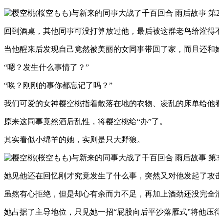
回到酒桌，其他同事可没打算放过他，最后被这群老鸟给灌得
当他醒来后发现自己竟然被美丽的女同事带回了家，而且还和
“嗯？发生什么事情了？”
“唉？刚刚的事你都忘记了吗？”
我们可爱的女神樱空桃指着散落在地的衣物、凌乱的床单给他
原来这同事竟然酒后乱性，将樱空桃给“办”了。
其实看似小绵羊的她，实则是只大野狼。
她见他还在回忆刚才究竟发生了什么事，突然又对他发起了攻
虽然有心拒绝，但是却心有余而力不足，再加上酒劲还没完全
她占据了主导地位，只见她一招“屁股向后平沙落雁式”将他压