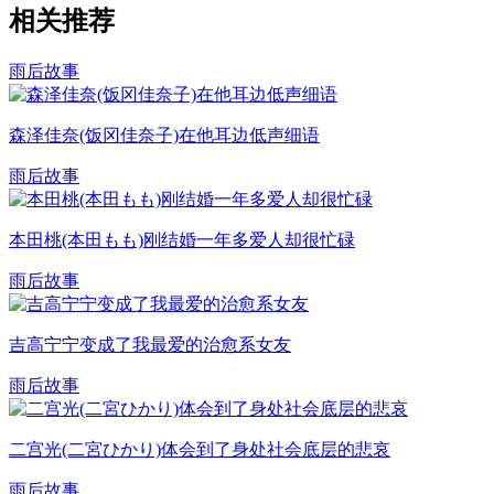
相关推荐
雨后故事
森泽佳奈(饭冈佳奈子)在他耳边低声细语
雨后故事
本田桃(本田もも)刚结婚一年多爱人却很忙碌
雨后故事
吉高宁宁变成了我最爱的治愈系女友
雨后故事
二宫光(二宮ひかり)体会到了身处社会底层的悲哀
雨后故事