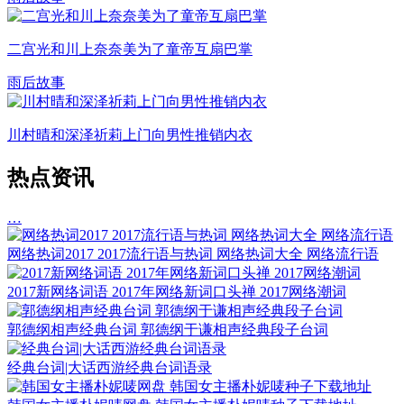
二宫光和川上奈奈美为了童帝互扇巴掌
雨后故事
川村晴和深泽祈莉上门向男性推销内衣
热点资讯
…
网络热词2017 2017流行语与热词 网络热词大全 网络流行语
2017新网络词语 2017年网络新词口头禅 2017网络潮词
郭德纲相声经典台词 郭德纲于谦相声经典段子台词
经典台词|大话西游经典台词语录