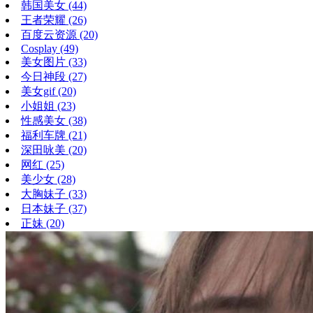
韩国美女
(44)
王者荣耀
(26)
百度云资源
(20)
Cosplay
(49)
美女图片
(33)
今日神段
(27)
美女gif
(20)
小姐姐
(23)
性感美女
(38)
福利车牌
(21)
深田咏美
(20)
网红
(25)
美少女
(28)
大胸妹子
(33)
日本妹子
(37)
正妹
(20)