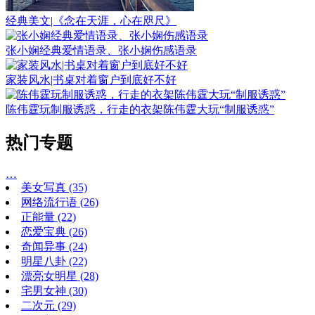
经典美文|《念在天涯，心在咫尺》
张小娴经典爱情语录、张小娴伤感语录
家装风水|书桌对着窗户到底好不好
陈伟霆玩制服诱惑，行走的衣架陈伟霆大玩“制服诱惑”
热门专题
…
美女写真
(35)
网络流行语
(26)
正能量
(22)
恋爱宝典
(26)
奇闻异事
(24)
明星八卦
(22)
漂亮女明星
(28)
宅男女神
(30)
二次元
(29)