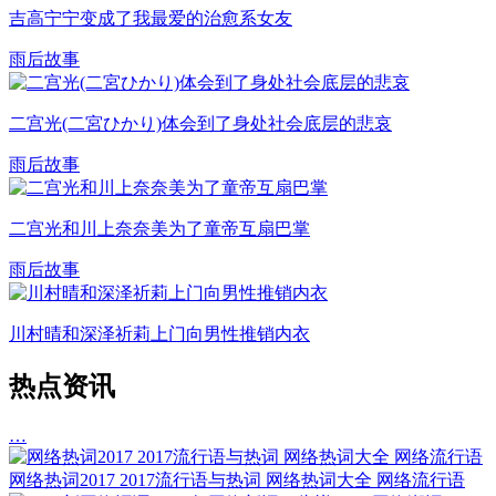
吉高宁宁变成了我最爱的治愈系女友
雨后故事
二宫光(二宮ひかり)体会到了身处社会底层的悲哀
雨后故事
二宫光和川上奈奈美为了童帝互扇巴掌
雨后故事
川村晴和深泽祈莉上门向男性推销内衣
热点资讯
…
网络热词2017 2017流行语与热词 网络热词大全 网络流行语