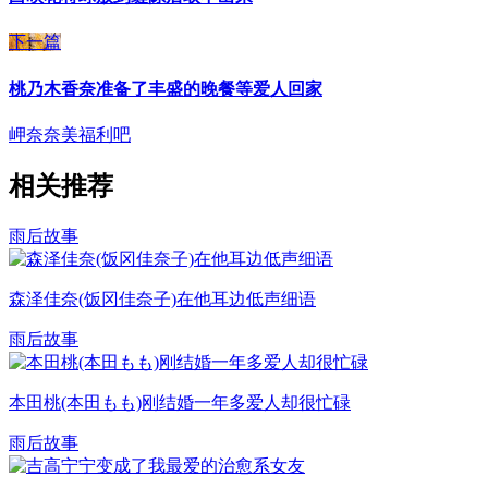
下一篇
桃乃木香奈准备了丰盛的晚餐等爱人回家
岬奈奈美
福利吧
相关推荐
雨后故事
森泽佳奈(饭冈佳奈子)在他耳边低声细语
雨后故事
本田桃(本田もも)刚结婚一年多爱人却很忙碌
雨后故事