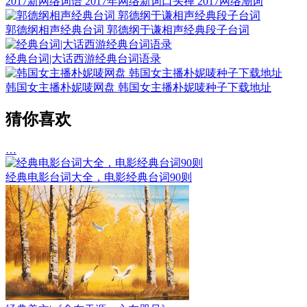
2017新网络词语 2017年网络新词口头禅 2017网络潮词
郭德纲相声经典台词 郭德纲于谦相声经典段子台词
经典台词|大话西游经典台词语录
韩国女主播朴妮唛网盘 韩国女主播朴妮唛种子下载地址
猜你喜欢
…
经典电影台词大全，电影经典台词90则