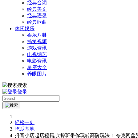
经典台词
经典美文
经典语录
经典歌曲
休闲娱乐
娱乐八卦
搞笑视频
游戏资讯
电视综艺
电影资讯
星座大全
养眼图片
搜索
登录
轻松一刻
吃瓜基地
抖音小店起店秘籍,实操班带你玩转高阶玩法！ 夸克网盘