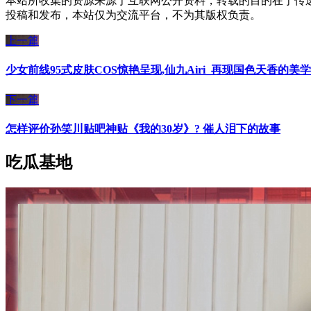
本站所收集的资源来源于互联网公开资料，转载的目的在于传
投稿和发布，本站仅为交流平台，不为其版权负责。
上一篇
少女前线95式皮肤COS惊艳呈现,仙九Airi_再现国色天香的美学
下一篇
怎样评价孙笑川贴吧神贴《我的30岁》? 催人泪下的故事
吃瓜基地