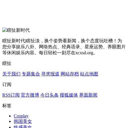
瞎扯新时代|瞎扯淡，换个姿势看新闻，换个态度玩吐槽！为
您分享娱乐八卦、网络热点、经典语录、星座运势、养眼图片
等休闲娱乐内容。每日轻松一刻尽在xcxsd.org。
瞎扯
关于我们
专题集合
寻求报道
网站存档
站点地图
订阅
RSS订阅
官方微博
今日头条
搜狐媒体
界面新闻
标签
Cosplay
韩国美女
性感美女