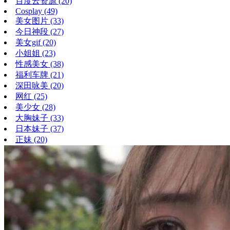
百度云资源
(20)
Cosplay
(49)
美女图片
(33)
今日神段
(27)
美女gif
(20)
小姐姐
(23)
性感美女
(38)
福利车牌
(21)
深田咏美
(20)
网红
(25)
美少女
(28)
大胸妹子
(33)
日本妹子
(37)
正妹
(20)