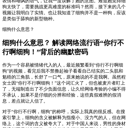
表情和嘲讽的语气，让我一度误解了她的意图。难道她觉得细
狗太快了，需要挑战更高难度的标准吗？然而，接下来的几个
视频让我明白了实情。也让我知道了细狗并不是一种狗，应该
是类似于舔狗的新型物种。
细狗什么意思？
细狗什么意思？ 解读网络流行语“你行不
行啊细狗！”背后的幽默密码
作为一个容易被情绪代入的人，最近频繁看到“你行不行啊细
狗”的视频，看完后我不禁撸起袖子看看自己结实的二头肌和
魁梧的三角肌，长舒了一口气，原来她说的不是我啊。虽然程
女士因“你行不行啊细狗！”这个词汇火了，但也被麦片者盯上
了，无端制造出了不少负面信息，让久经网络考验的小编不得
不承认，如果不是仔细的分辨和经验，这些真假难辨的假消
息，差点就让人信了。
对于“你行不行啊，细狗”的称呼，实际上我真的很反感。在搜
索引擎上，细狗的含义被解释为指瘦小、没力气的人，但在网
络上，这个词的含义被夸大了。对于中国人来说，男性的身材