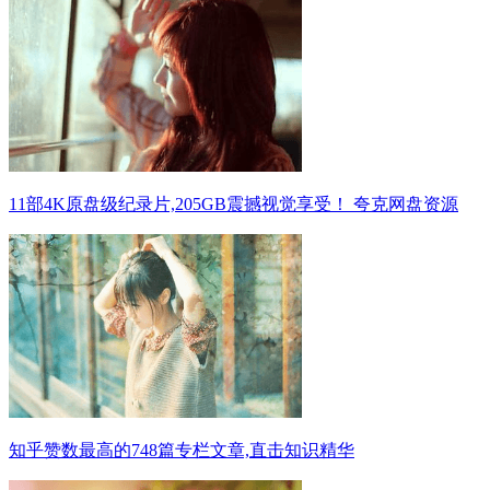
11部4K原盘级纪录片,205GB震撼视觉享受！ 夸克网盘资源
知乎赞数最高的748篇专栏文章,直击知识精华