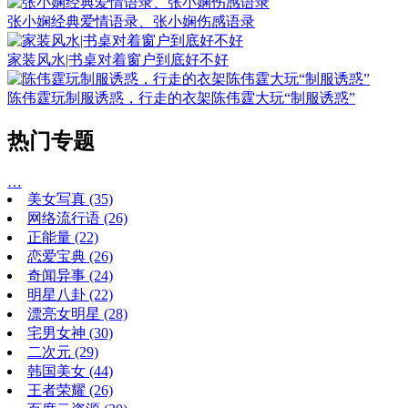
张小娴经典爱情语录、张小娴伤感语录
家装风水|书桌对着窗户到底好不好
陈伟霆玩制服诱惑，行走的衣架陈伟霆大玩“制服诱惑”
热门专题
…
美女写真
(35)
网络流行语
(26)
正能量
(22)
恋爱宝典
(26)
奇闻异事
(24)
明星八卦
(22)
漂亮女明星
(28)
宅男女神
(30)
二次元
(29)
韩国美女
(44)
王者荣耀
(26)