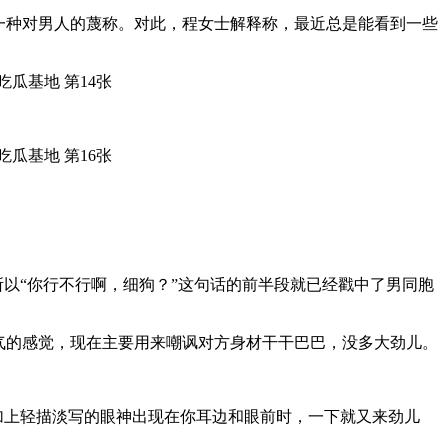
是一种对男人的蔑称。对此，程女士解释称，最近总是能看到一些
所以“你行不行啊，细狗？”这句话的前半段就已经戳中了男同胞
气的感觉，现在主要用来嘲讽对方身材干干巴巴，没多大劲儿。
加上轻描淡写的眼神出现在你耳边和眼前时，一下就又来劲儿