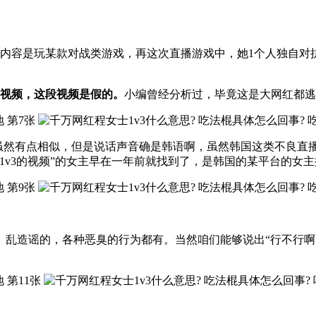
内容是玩某款对战类游戏，再这次直播游戏中，她1个人独自对
。
段视频，这段视频是假的。
小编曾经分析过，毕竟这是大网红都逃
女士虽然有点相似，但是说话声音确是韩语啊，虽然韩国这类不良
1v3的视频”的女主早在一年前就找到了，是韩国的某平台的女主
乱造谣的，各种恶臭的行为都有。当然咱们能够说出“行不行啊，