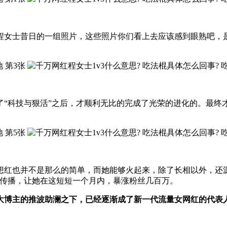
程女士昔日的一组照片，这些照片你们看上去应该感到眼熟吧，
了“科技与狠活”之后，才顺利无比的完成了光荣的进化的。最终
想红也并不是那么的简单，而她能够火起来，除了长相以外，还
的传播，让她在这短短一个月内，暴涨粉丝几百万。
各大博主的推波助澜之下，已经逐渐成了新一代流量女网红的代表