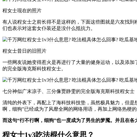
程女士现在的照片
有人说程女士之前长得不是这样的，下面这些图就是六友找到
们也表示对这套女仆装还是没什么抵抗力。
程女士昔日的旧照片
一些网友说她变得惹火是再进行了大量的健身运动，以及添加
的完全版海克斯科技程女士。
七分神似广末凉子、三分像贾静雯的完全版海克斯科技程女士
清纯的外表下，再配上了海科技科技垫，虽然极具魅力，但是
啊，细狗”已经成为了风靡全网的网络用语，再加上网络热梗
而这句“行不行啊，细狗”也一度成为了男生的梦魇。并且在
程女士1v3吃法棍什么意思？