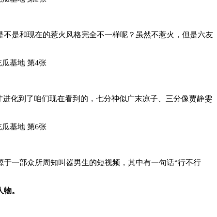
是不是和现在的惹火风格完全不一样呢？虽然不惹火，但是六友
才进化到了咱们现在看到的，七分神似广末凉子、三分像贾静雯
源于一部众所周知叫嚣男生的短视频，其中有一句话“行不行
人物。