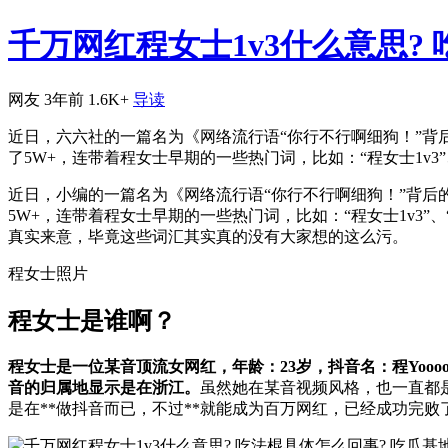
千万网红程女士1v3什么意思?
网友
3年前
1.6K+
导读
近日，六六社的一篇名为《网络流行语“你行不行啊细狗！”背
了5W+，连带着程女士早期的一些热门词，比如：“程女士1v3
近日，小编的一篇名为《网络流行语“你行不行啊细狗！”背后
5W+，连带着程女士早期的一些热门词，比如：“程女士1v3
真实来意，毕竟这些词汇其实真的没有大家想的这么污。
程女士照片
程女士是谁啊？
程女士是一位某音顶流女网红，年龄：23岁，抖音名：程Yoooo
音的归属地显示是在浙江。
虽然她在某音视频风格，也一直都
是在**做抖音而已，不过**就能成为百万网红，已经成功完败