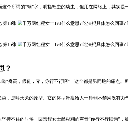
把，而这个所谓的“蝻”字，明指蝗虫的幼虫，但用在网络上，其实
。
思？
知道“身高，假鞋，零，你行不行啊”，这全都是男同胞的痛点。
猎犬类，是哮天犬的原型。它的体型纤瘦给人一种弱不禁风没有力
你坚持不住的时候，回想程女士黏糊糊的声音“你行不行细狗”，