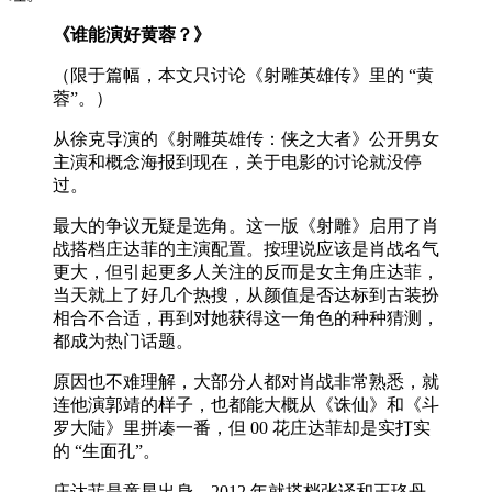
《谁能演好黄蓉？》
（限于篇幅，本文只讨论《射雕英雄传》里的 “黄
蓉”。）
从徐克导演的《射雕英雄传：侠之大者》公开男女
主演和概念海报到现在，关于电影的讨论就没停
过。
最大的争议无疑是选角。这一版《射雕》启用了肖
战搭档庄达菲的主演配置。按理说应该是肖战名气
更大，但引起更多人关注的反而是女主角庄达菲，
当天就上了好几个热搜，从颜值是否达标到古装扮
相合不合适，再到对她获得这一角色的种种猜测，
都成为热门话题。
原因也不难理解，大部分人都对肖战非常熟悉，就
连他演郭靖的样子，也都能大概从《诛仙》和《斗
罗大陆》里拼凑一番，但 00 花庄达菲却是实打实
的 “生面孔”。
庄达菲是童星出身，2012 年就搭档张译和王珞丹