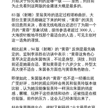
只取决于你先看到的是哪一版 —— 显然，到目前
为止先看到这两版的金庸迷大概是最多的。
83 版《射雕》里翁美玲的选定过程堪称曲折。大
部分主要演员都确定下来的时候，“黄蓉” 的演员
依旧悬而未决，香港无线电视台还进行了为期一个
月的 “黄蓉” 形象试镜，据传参选者超过 3000 人，
大海捞针般地寻找那个最适合的人选，可见主创对
这一选角的谨慎。
相比起来，94 版《射雕》的 “黄蓉” 反倒是最先确
定的。监制李添胜在访谈中表示：“黄蓉这角色心
里早决定是由朱茵饰演，不论是身型、演技，到目
前还是她最合适。要知黄蓉是十六岁少女，外型太
高大便不适合，朱茵各方面也与黄蓉角色吻合。”
即便如此，朱茵版本的 “黄蓉” 也不是一经播出就
广受好评，当时的观众同样会将其和翁美玲版本做
比较，认为她没能像翁美玲一样演出朱茵的俏皮
感，噘嘴、玩辫子这些表情和动作，还被指是在模
仿翁版。前作的压力，这会儿已经体现出来了。
好在朱茵颜值出众，彼时又刚获得 “十大最受欢迎