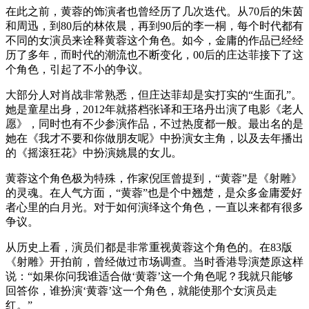
在此之前，黄蓉的饰演者也曾经历了几次迭代。从70后的朱茵
和周迅，到80后的林依晨，再到90后的李一桐，每个时代都有
不同的女演员来诠释黄蓉这个角色。如今，金庸的作品已经经
历了多年，而时代的潮流也不断变化，00后的庄达菲接下了这
个角色，引起了不小的争议。
大部分人对肖战非常熟悉，但庄达菲却是实打实的“生面孔”。
她是童星出身，2012年就搭档张译和王珞丹出演了电影《老人
愿》，同时也有不少参演作品，不过热度都一般。最出名的是
她在《我才不要和你做朋友呢》中扮演女主角，以及去年播出
的《摇滚狂花》中扮演姚晨的女儿。
黄蓉这个角色极为特殊，作家倪匡曾提到，“黄蓉”是《射雕》
的灵魂。在人气方面，“黄蓉”也是个中翘楚，是众多金庸爱好
者心里的白月光。对于如何演绎这个角色，一直以来都有很多
争议。
从历史上看，演员们都是非常重视黄蓉这个角色的。在83版
《射雕》开拍前，曾经做过市场调查。当时香港导演楚原这样
说：“如果你问我谁适合做‘黄蓉’这一个角色呢？我就只能够
回答你，谁扮演‘黄蓉’这一个角色，就能使那个女演员走
红。”