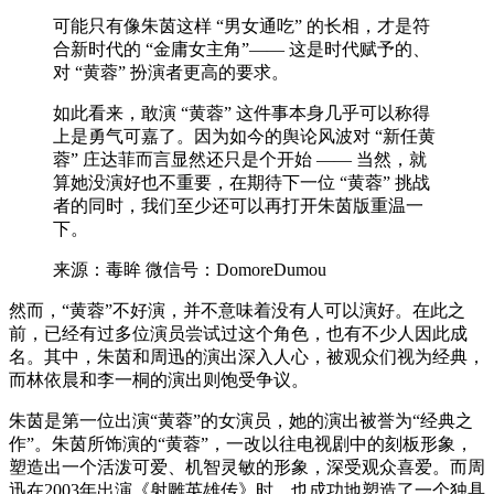
可能只有像朱茵这样 “男女通吃” 的长相，才是符
合新时代的 “金庸女主角”—— 这是时代赋予的、
对 “黄蓉” 扮演者更高的要求。
如此看来，敢演 “黄蓉” 这件事本身几乎可以称得
上是勇气可嘉了。因为如今的舆论风波对 “新任黄
蓉” 庄达菲而言显然还只是个开始 —— 当然，就
算她没演好也不重要，在期待下一位 “黄蓉” 挑战
者的同时，我们至少还可以再打开朱茵版重温一
下。
来源：毒眸 微信号：DomoreDumou
然而，“黄蓉”不好演，并不意味着没有人可以演好。在此之
前，已经有过多位演员尝试过这个角色，也有不少人因此成
名。其中，朱茵和周迅的演出深入人心，被观众们视为经典，
而林依晨和李一桐的演出则饱受争议。
朱茵是第一位出演“黄蓉”的女演员，她的演出被誉为“经典之
作”。朱茵所饰演的“黄蓉”，一改以往电视剧中的刻板形象，
塑造出一个活泼可爱、机智灵敏的形象，深受观众喜爱。而周
迅在2003年出演《射雕英雄传》时，也成功地塑造了一个独具