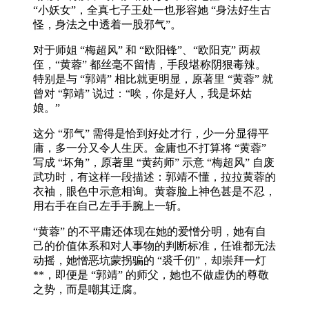
“小妖女”，全真七子王处一也形容她 “身法好生古
怪，身法之中透着一股邪气”。
对于师姐 “梅超风” 和 “欧阳锋”、“欧阳克” 两叔
侄，“黄蓉” 都丝毫不留情，手段堪称阴狠毒辣。
特别是与 “郭靖” 相比就更明显，原著里 “黄蓉” 就
曾对 “郭靖” 说过：“唉，你是好人，我是坏姑
娘。”
这分 “邪气” 需得是恰到好处才行，少一分显得平
庸，多一分又令人生厌。金庸也不打算将 “黄蓉”
写成 “坏角”，原著里 “黄药师” 示意 “梅超风” 自废
武功时，有这样一段描述：郭靖不懂，拉拉黄蓉的
衣袖，眼色中示意相询。黄蓉脸上神色甚是不忍，
用右手在自己左手手腕上一斩。
“黄蓉” 的不平庸还体现在她的爱憎分明，她有自
己的价值体系和对人事物的判断标准，任谁都无法
动摇，她憎恶坑蒙拐骗的 “裘千仞”，却崇拜一灯
**，即便是 “郭靖” 的师父，她也不做虚伪的尊敬
之势，而是嘲其迂腐。