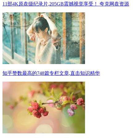
11部4K原盘级纪录片,205GB震撼视觉享受！ 夸克网盘资源
知乎赞数最高的748篇专栏文章,直击知识精华