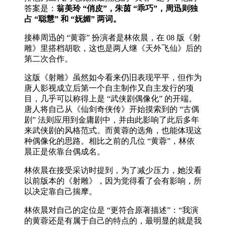
答案是：
翁美玲 “俏皮”，朱茵 “乖巧”，周迅则独
占 “聪慧” 和 “妩媚” 两词。
接棒周迅的 “黄蓉” 扮演者是林依晨，在 08 版《射
雕》里搭档胡歌，这也是两人继《天外飞仙》后的
第二次合作。
这版《射雕》虽然如今看来仍旧表现平平，但作为
唐人影视成立后第一个自主制作又自主发行的项
目，几乎可以称得上是 “武侠剧偶像化” 的开端。
唐人将自己从《仙剑奇侠传》开始摸索到的 “古偶
剧” 法则应用到金庸剧中，并由此影响了此后多年
来武侠剧的风格范式。而黄蓉的选角，也能体现这
种偶像化的思路。相比之前的几位 “黄蓉”，林依
晨正是依靠台偶成名。
林依晨在接受采访时提到，为了减少压力，她没看
以前版本的《射雕》，因为觉得看了会有影响，所
以决定靠自己揣摩。
林依晨对自己的定位是 “更符合原著描述”：“我演
的黄蓉还是有属于自己的特点的，最明显的就是我