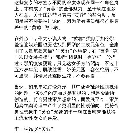
这些复杂的标签以不同的浓度体现在同一个角色身
上，才构成了 “黄蓉” 的全部魅力。至于现在很多
人在意、关于庄达菲外表与 “黄蓉” 的契合度，反
倒是最不需要被讨论的，因为所有演员都很难跟原
著中的 “黄蓉” 做比较。
在外形上，作为小说人物，“黄蓉” 类似于如今那
些搜遍娱乐圈也无法找到原型的二次元角色。金庸
用了大量笔墨来描写 “黄蓉” 的容貌，在 “黄蓉” 第
一次以女装扮相与 “郭靖” 相见时，有这样一段描
述：那船慢慢荡近，只见这女子方当韶龄，不过十
五六岁年纪，肌肤胜雪、娇美无匹；容色绝丽，不
可逼视。郭靖只觉耀眼生花，不敢再看……
当然，如果单独讨论外形，其中还牵扯到性别视角
的问题。“黄蓉” 的美丽既是客观的，也是金庸所
创造的、符合男性审美想象的，而发展至今，审美
趋势在舆论场中产生了更明显的性别偏向，更符合
男性想象中 “黄蓉” 形象的李一桐在当时未能获得
主流女性受众的喜爱。
李一桐饰演 “黄蓉”