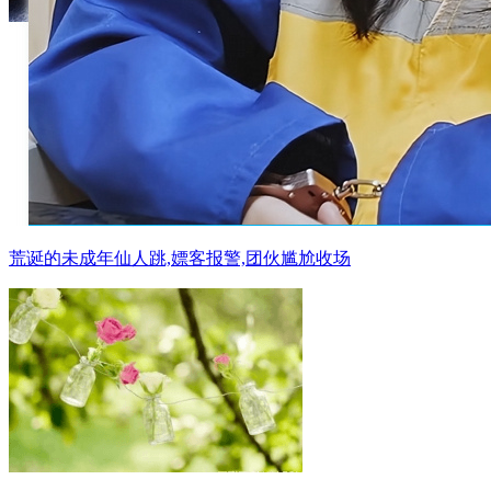
荒诞的未成年仙人跳,嫖客报警,团伙尴尬收场