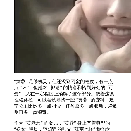
“黄蓉” 足够机灵，但还没到刁蛮的程度，有一点
点 “坏”，但她对 “郭靖” 的情意和恰到好处的 “可
爱”，又在一定程度上消解了这个部分。依着这条
性格路径，可以尝试寻找一些 “黄蓉” 的变种：建
宁公主比她多一点刁蛮，任盈盈多一点邪魅，赵敏
则再多一点狠毒。
作为 “黄老邪” 的女儿，“黄蓉” 身上有着典型的
“妖女” 特质，“郭靖” 的师父 “江南七怪” 称他为