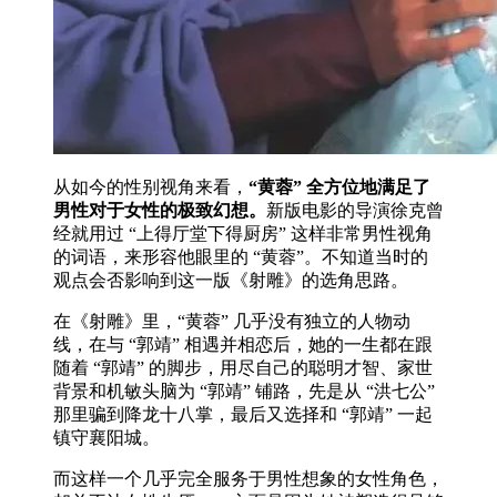
从如今的性别视角来看，
“黄蓉” 全方位地满足了
男性对于女性的极致幻想。
新版电影的导演徐克曾
经就用过 “上得厅堂下得厨房” 这样非常男性视角
的词语，来形容他眼里的 “黄蓉”。不知道当时的
观点会否影响到这一版《射雕》的选角思路。
在《射雕》里，“黄蓉” 几乎没有独立的人物动
线，在与 “郭靖” 相遇并相恋后，她的一生都在跟
随着 “郭靖” 的脚步，用尽自己的聪明才智、家世
背景和机敏头脑为 “郭靖” 铺路，先是从 “洪七公”
那里骗到降龙十八掌，最后又选择和 “郭靖” 一起
镇守襄阳城。
而这样一个几乎完全服务于男性想象的女性角色，