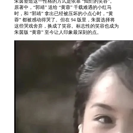
朱茵塑造这一性格的方式是依靠 “灿烂的笑容”。
原著中，“郭靖” 送给 “黄蓉” 千载难遇的小红马
时，和 “郭靖” 拿出已经被压坏的小点心时，“黄
蓉” 都被感动得哭了。但在 94 版里，朱茵选择将
这些哭戏舍弃，换成了笑容。标志性的笑容也成为
朱茵版 “黄蓉” 至今让人印象最深刻的点。