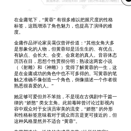
在金庸笔下，“黄蓉” 有很多难以把握尺度的性格
标签，这既增添了角色魅力，也提高了演绎的难
度。
金庸作品评论家吴霭仪曾评价道：“其他女角大多
是形象化的人物，但黄蓉却是活生生的、有优点、
有缺点、会长大、会变、会衰老的真人。音容体态
历历在目，思想个性贯彻分明；熟读这两套小说
（《射雕》和《神雕》）觉得了解黄蓉的一生，这
是在金庸成功的角色中也不可多得的。写黄蓉的笔
触之准确不像创造一个角色，倒像描述一个作者很
熟悉很喜爱的人。”
她足够可爱但并不笨拙，不是现在古偶剧中千篇一
律的 “娇憨” 类女主角。此前毒眸曾讨论过影视内
容中观众对于女演员审美的流变，“娇憨” 的外形
和性格标签意味着对于观众而言是更可接近的，但
这种风格显然并不适合 “黄蓉”。