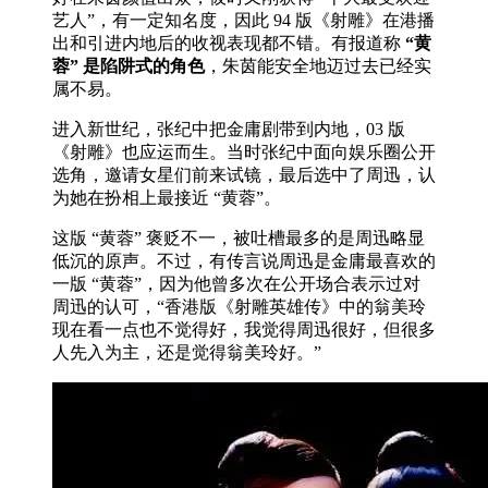
艺人”，有一定知名度，因此 94 版《射雕》在港播
出和引进内地后的收视表现都不错。有报道称
“黄
蓉” 是陷阱式的角色
，朱茵能安全地迈过去已经实
属不易。
进入新世纪，张纪中把金庸剧带到内地，03 版
《射雕》也应运而生。当时张纪中面向娱乐圈公开
选角，邀请女星们前来试镜，最后选中了周迅，认
为她在扮相上最接近 “黄蓉”。
这版 “黄蓉” 褒贬不一，被吐槽最多的是周迅略显
低沉的原声。不过，有传言说周迅是金庸最喜欢的
一版 “黄蓉”，因为他曾多次在公开场合表示过对
周迅的认可，“香港版《射雕英雄传》中的翁美玲
现在看一点也不觉得好，我觉得周迅很好，但很多
人先入为主，还是觉得翁美玲好。”