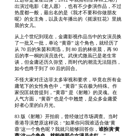
出演过电影《老人愿》，也有不少参演作品，不过
热度都一般，最出名的是《我才不要和你做朋友
呢》的女主角，以及去年播出的《摇滚狂花》里姚
晨的女儿。
从上个世纪到现在，金庸影视作品当中的女演员换
了一批又一批，单论 “黄蓉” 这个角色，就经历了
从 70 后的朱茵和周迅，到 80 后的林依晨，再 90
后的李一桐的演员迭代。武侠式微虽已是老生常
谈，但金庸还历久弥坚，而时代的潮流无法阻挡，
如今也终于到了 00 后的回合。
不怪大家对庄达菲太多审视和要求，毕竟在所有金
庸笔下的女性角色中，“黄蓉” 实在极为特殊。作
家倪匡就曾提到，“黄蓉” 是《射雕》的灵魂。在
人气方面，“黄蓉” 也是个中翘楚，是众多金庸爱
好者心里的白月光。
83 版《射雕》开拍前，曾经做过市场调查。当时
香港导演楚原这样说：“如果你问我谁适合做‘黄
蓉’这一个角色呢？我就只能够回答你，
谁扮演‘黄
蓉’这一个角色，就能使那个女演员走红。
”