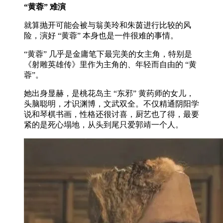
“黄蓉” 难演
就算抛开可能会被与翁美玲和朱茵进行比较的风
险，演好 “黄蓉” 本身也是一件很难的事情。
“黄蓉” 几乎是金庸笔下最完美的女主角，特别是
《射雕英雄传》里作为主角的、年轻而自由的 “黄
蓉”。
她出身显赫，是桃花岛主 “东邪” 黄药师的女儿，
头脑聪明，才识渊博，文武双全。不仅精通阴阳学
说和琴棋书画，性格还很讨喜，厨艺也了得，最要
紧的是死心塌地，从头到尾只爱郭靖一个人。