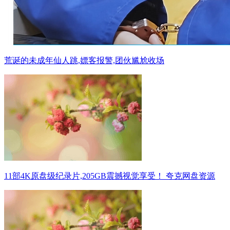
荒诞的未成年仙人跳,嫖客报警,团伙尴尬收场
11部4K原盘级纪录片,205GB震撼视觉享受！ 夸克网盘资源