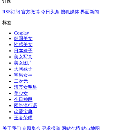
订阅
RSS订阅
官方微博
今日头条
搜狐媒体
界面新闻
标签
Cosplay
韩国美女
性感美女
日本妹子
美女写真
美女图片
大胸妹子
宅男女神
二次元
漂亮女明星
美少女
今日神段
网络流行语
恋爱宝典
王者荣耀
关于我们
专题集合
寻求报道
网站存档
站点地图