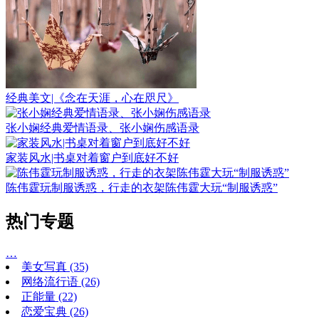
经典美文|《念在天涯，心在咫尺》
张小娴经典爱情语录、张小娴伤感语录
家装风水|书桌对着窗户到底好不好
陈伟霆玩制服诱惑，行走的衣架陈伟霆大玩“制服诱惑”
热门专题
…
美女写真
(35)
网络流行语
(26)
正能量
(22)
恋爱宝典
(26)