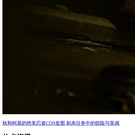
秋和柯基的绝美忍者COS套图,刺杀任务中的惊险与美感