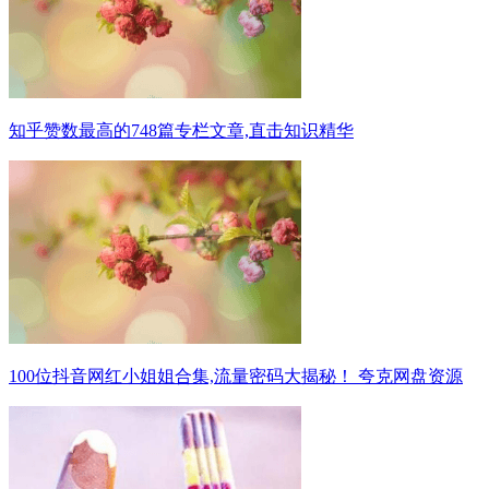
知乎赞数最高的748篇专栏文章,直击知识精华
100位抖音网红小姐姐合集,流量密码大揭秘！ 夸克网盘资源