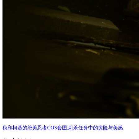
秋和柯基的绝美忍者COS套图,刺杀任务中的惊险与美感