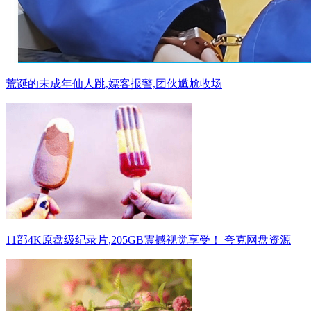
荒诞的未成年仙人跳,嫖客报警,团伙尴尬收场
11部4K原盘级纪录片,205GB震撼视觉享受！ 夸克网盘资源