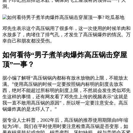
留下印记然后掉进米缸，锅体则飞上屋顶将房顶弹出一个大
洞。
邓先生表示这个高压锅用了很多年，这一次使用的时候羊肉和
水放多了，肉堵住了排气孔，才发生了高压锅爆炸的情况。万
幸自己和朋友都没受伤。
如何看待“男子煮羊肉爆炸高压锅击穿屋
顶”一事？
据小编了解呀“高压锅锅内都标有放水放物的上限，不能放太
满。”使用高压锅的时候一定要按照锅内标明的刻度去放东
西，绝对不能超过所标明的刻度上限，不然就会发生类似邓先
生这样的事情，还有网友看了邓先生上传的视频表示“这就是
我一直不敢用高压锅的原因”，所以呀一定要注意安全。高压
锅爆炸真的是太吓人了。”
据专业人士科普，2002年后，高压锅的推荐使用期限由8年缩
短为5年。我们在平时使用时要注意检查高压锅是否变形，如
果有锅底鼓起或内陷，锅盖变型，牙扣缺损，锅与盖闭合不紧