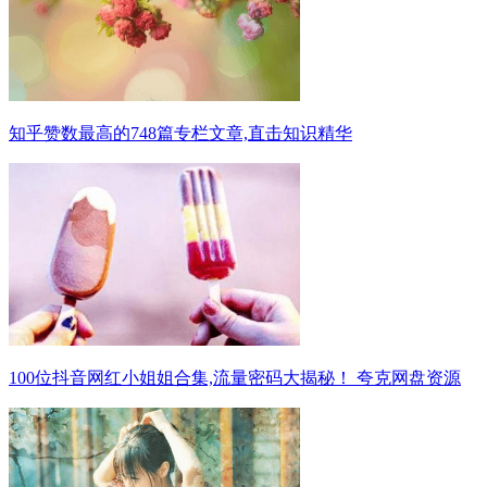
知乎赞数最高的748篇专栏文章,直击知识精华
100位抖音网红小姐姐合集,流量密码大揭秘！ 夸克网盘资源