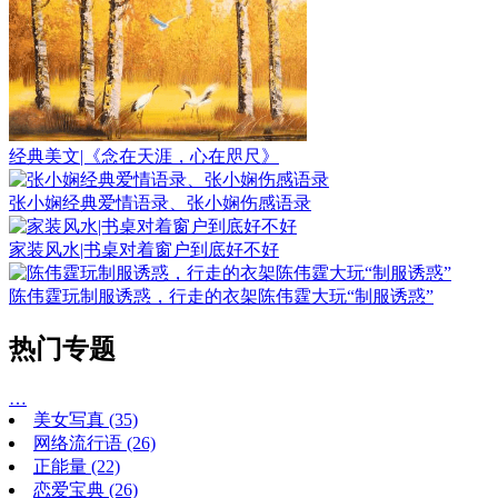
经典美文|《念在天涯，心在咫尺》
张小娴经典爱情语录、张小娴伤感语录
家装风水|书桌对着窗户到底好不好
陈伟霆玩制服诱惑，行走的衣架陈伟霆大玩“制服诱惑”
热门专题
…
美女写真
(35)
网络流行语
(26)
正能量
(22)
恋爱宝典
(26)