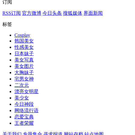
订阅
RSS订阅
官方微博
今日头条
搜狐媒体
界面新闻
标签
Cosplay
韩国美女
性感美女
日本妹子
美女写真
美女图片
大胸妹子
宅男女神
二次元
漂亮女明星
美少女
今日神段
网络流行语
恋爱宝典
王者荣耀
关于我们
专题集合
寻求报道
网站存档
站点地图