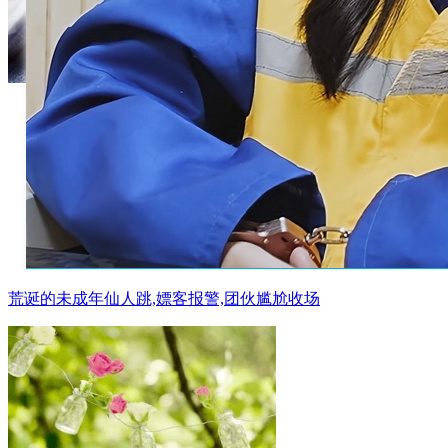
荒诞的未成年仙人跳,嫖客报警,团伙尴尬收场