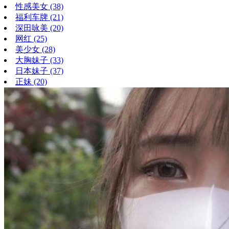
性感美女
(38)
福利车牌
(21)
深田咏美
(20)
网红
(25)
美少女
(28)
大胸妹子
(33)
日本妹子
(37)
正妹
(20)