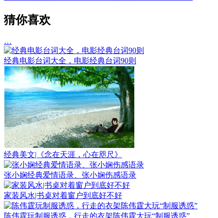
猜你喜欢
…
经典电影台词大全，电影经典台词90则
经典美文|《念在天涯，心在咫尺》
张小娴经典爱情语录、张小娴伤感语录
家装风水|书桌对着窗户到底好不好
陈伟霆玩制服诱惑，行走的衣架陈伟霆大玩“制服诱惑”