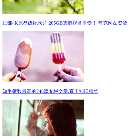
11部4K原盘级纪录片,205GB震撼视觉享受！ 夸克网盘资源
知乎赞数最高的748篇专栏文章,直击知识精华