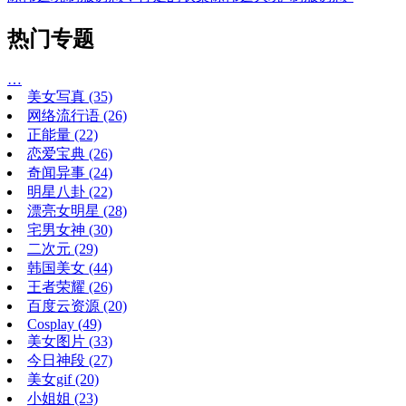
热门专题
…
美女写真
(35)
网络流行语
(26)
正能量
(22)
恋爱宝典
(26)
奇闻异事
(24)
明星八卦
(22)
漂亮女明星
(28)
宅男女神
(30)
二次元
(29)
韩国美女
(44)
王者荣耀
(26)
百度云资源
(20)
Cosplay
(49)
美女图片
(33)
今日神段
(27)
美女gif
(20)
小姐姐
(23)