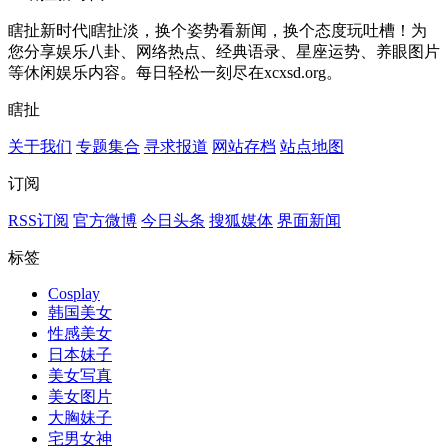
瞎扯新时代|瞎扯淡，换个姿势看新闻，换个态度玩吐槽！为
您分享娱乐八卦、网络热点、经典语录、星座运势、养眼图片
等休闲娱乐内容。每日轻松一刻尽在xcxsd.org。
瞎扯
关于我们
专题集合
寻求报道
网站存档
站点地图
订阅
RSS订阅
官方微博
今日头条
搜狐媒体
界面新闻
标签
Cosplay
韩国美女
性感美女
日本妹子
美女写真
美女图片
大胸妹子
宅男女神