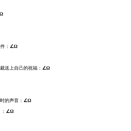
Ω
挂件：
∠Ω
裁送上自己的祝福：
∠Ω
x时的声音：
∠Ω
？：
∠Ω