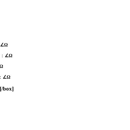
∠Ω
：
∠Ω
Ω
：
∠Ω
box]