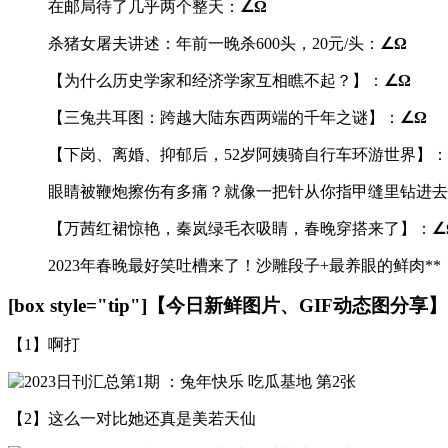
在邮局待了几乎两个整天：
∠Ω
杀猪女屠夫讲述：年前一晚杀600头，20元/头：
∠Ω
【为什么历史学家和经济学家互相瞧不起？】：
∠Ω
【三兔共耳图：跨越大陆东西两端的千年之谜】：
∠Ω
【下岗、离婚、抑郁后，52岁阿姨骑自行车环游世界】：
眼睛被鞭炮擦伤有多痛？就像一把针从你指甲缝里钻进去
【万茜红裙惊艳，秦岚绿毛衣吸睛，春晚穿搭来了】：
∠
2023年春晚最好笑吐槽来了！沙雕段子+最养眼的鲜肉**
[box style="tip"]【今日新鲜图片、GIF动态图分享】[/
【1】啊打
【2】这么一对比她还真是美若天仙