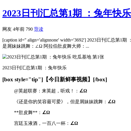
2023日刊汇总第1期 ：兔年快乐
网友
4年前
790
导读
[caption id='' align='alignnone' width='3692']
是屑妹妹跳舞：∠Ω 阿拉伯肚皮舞大师：...
2023日刊汇总第1期 ：兔年快乐
[box style="tip"]【今日新鲜事视频】[/box]
@英超联赛：来英超，听戏！：
∠Ω
《还是你的笑容最可爱》，但是屑妹妹跳舞：
∠Ω
**肚皮舞**：
∠Ω
宫廷玉液酒，一百八一杯：
∠Ω