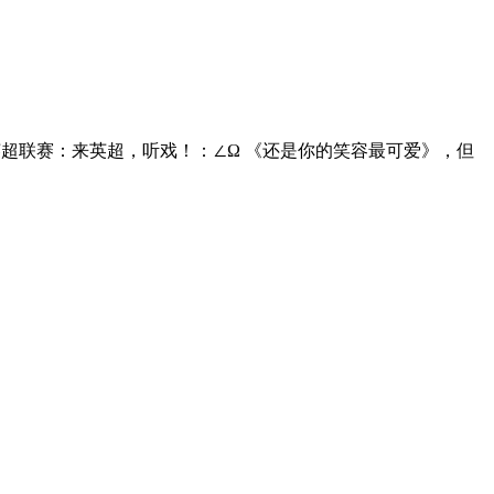
【今日新鲜事视频】[/box] @英超联赛：来英超，听戏！：∠Ω 《还是你的笑容最可爱》，但