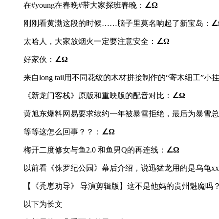
在#young在春晚#带大家探班春晚：
∠Ω
刚刚看黄渤这段的时候……脑子里莫名响起了新宝岛：
∠
太哈人，大家放烟火一定要注意安全：
∠Ω
好家伙：
∠Ω
来自long tail用不同花纹的木材拼接制作的“寄木细工”小
《新龙门客栈》原版和重映版的配音对比：
∠Ω
黄旭东爆料网易要求续约一年被暴雪拒绝，最后为暴雪总
等等这怎么回事？？：
∠Ω
梅开二度修女与鱼2.0 和鱼男Q的再连线：
∠Ω
以前看《侏罗纪公园》幕后介绍，说迅猛龙用的是乌龟x
【《秃崽劝导》 导演剪辑版】这不是他妈的贵州魅魔吗
以下为长文