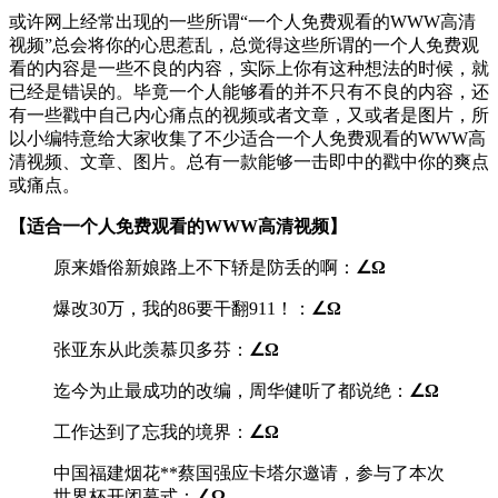
或许网上经常出现的一些所谓“一个人免费观看的WWW高清
视频”总会将你的心思惹乱，总觉得这些所谓的一个人免费观
看的内容是一些不良的内容，实际上你有这种想法的时候，就
已经是错误的。毕竟一个人能够看的并不只有不良的内容，还
有一些戳中自己内心痛点的视频或者文章，又或者是图片，所
以小编特意给大家收集了不少适合一个人免费观看的WWW高
清视频、文章、图片。总有一款能够一击即中的戳中你的爽点
或痛点。
【适合一个人免费观看的WWW高清视频】
原来婚俗新娘路上不下轿是防丢的啊：
∠Ω
爆改30万，我的86要干翻911！：
∠Ω
张亚东从此羡慕贝多芬：
∠Ω
迄今为止最成功的改编，周华健听了都说绝：
∠Ω
工作达到了忘我的境界：
∠Ω
中国福建烟花**蔡国强应卡塔尔邀请，参与了本次
世界杯开闭幕式：
∠Ω