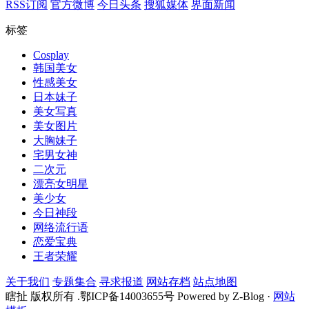
RSS订阅
官方微博
今日头条
搜狐媒体
界面新闻
标签
Cosplay
韩国美女
性感美女
日本妹子
美女写真
美女图片
大胸妹子
宅男女神
二次元
漂亮女明星
美少女
今日神段
网络流行语
恋爱宝典
王者荣耀
关于我们
专题集合
寻求报道
网站存档
站点地图
瞎扯 版权所有 .鄂ICP备14003655号 Powered by Z-Blog ·
网站