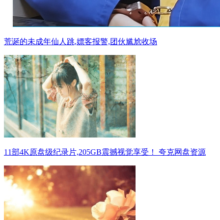
荒诞的未成年仙人跳,嫖客报警,团伙尴尬收场
11部4K原盘级纪录片,205GB震撼视觉享受！ 夸克网盘资源