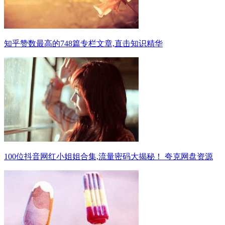
知乎赞数最高的748篇专栏文章,直击知识精华
100位抖音网红小姐姐合集,流量密码大揭秘！ 夸克网盘资源