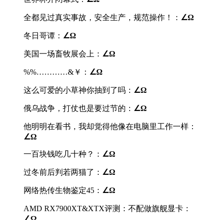
全都见过真实事故，安全生产，规范操作！：
∠Ω
冬日哥谭：
∠Ω
美国一场畜牧展会上：
∠Ω
%%…………&￥：
∠Ω
这么可爱的小草神你抽到了吗：
∠Ω
俄乌战争，打仗也是要过节的：
∠Ω
他明明在看书，我却觉得他像在电脑里工作一样：
∠Ω
一百块钱吃几十种？：
∠Ω
过冬前后判若两猫了：
∠Ω
网络热传生物鉴定45：
∠Ω
AMD RX7900XT&XTX评测：不配做旗舰显卡：
∠Ω