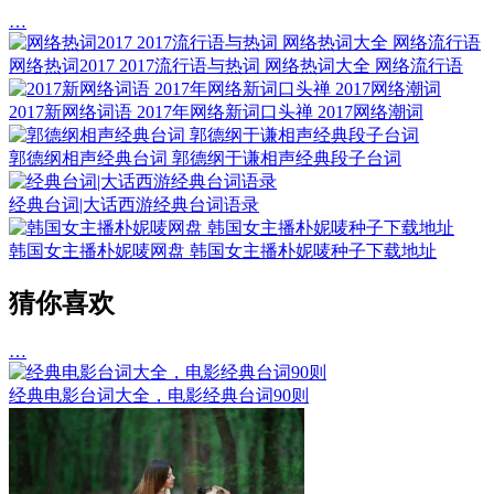
…
网络热词2017 2017流行语与热词 网络热词大全 网络流行语
2017新网络词语 2017年网络新词口头禅 2017网络潮词
郭德纲相声经典台词 郭德纲于谦相声经典段子台词
经典台词|大话西游经典台词语录
韩国女主播朴妮唛网盘 韩国女主播朴妮唛种子下载地址
猜你喜欢
…
经典电影台词大全，电影经典台词90则