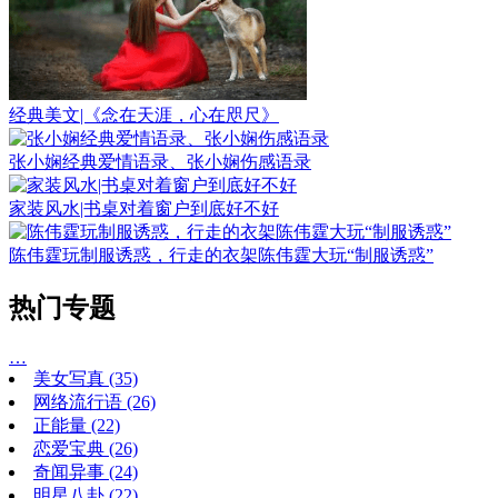
经典美文|《念在天涯，心在咫尺》
张小娴经典爱情语录、张小娴伤感语录
家装风水|书桌对着窗户到底好不好
陈伟霆玩制服诱惑，行走的衣架陈伟霆大玩“制服诱惑”
热门专题
…
美女写真
(35)
网络流行语
(26)
正能量
(22)
恋爱宝典
(26)
奇闻异事
(24)
明星八卦
(22)