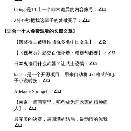
Cringe是TT上一个非常诡异的内容账号：
∠Ω
2分49秒把我这辈子的梦做完了：
∠Ω
【适合一个人免费观看的长篇文章】
【诺奖得主被曝性骚扰多名中国女生】：
∠Ω
【《视与听》影史百佳评选：糟糕却必要】：
∠Ω
日本鬼怪用什么武器？让武士恐惧：
∠Ω
kaf-cli 是一个开源项目，用来自动将 .txt 格式的电
子小说转换：
∠Ω
Adelaide Springett：
∠Ω
【南京一间画室里，那些成为艺术家的精神病
人】：
∠Ω
最完美的决赛，最圆满的结局，最动情的你我：
∠Ω