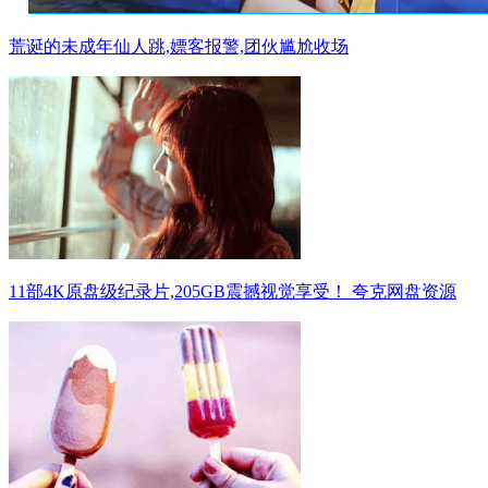
荒诞的未成年仙人跳,嫖客报警,团伙尴尬收场
11部4K原盘级纪录片,205GB震撼视觉享受！ 夸克网盘资源