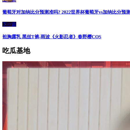
葡萄牙对加纳比分预测准吗? 2022世界杯葡萄牙vs加纳比分预
下一篇
袒胸露乳 黑丝T裤-雨波《火影忍者》春野樱COS
吃瓜基地