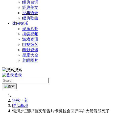
经典台词
经典美文
经典语录
经典歌曲
休闲娱乐
娱乐八卦
搞笑视频
游戏资讯
电视综艺
电影资讯
星座大全
养眼图片
搜索
登录
轻松一刻
吃瓜基地
银河护卫队3首支预告片卡魔拉会回归吗? 火箭浣熊死了