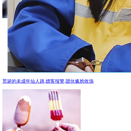
荒诞的未成年仙人跳,嫖客报警,团伙尴尬收场