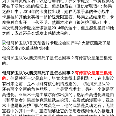
为了得到灵魂宝石，强忍心痛牺牲了养女卡魔拉，卡魔拉就此
死在了沃弥尔星的祭坛上。但是随后在《复仇者联盟4：终局
之战》中，2014年的卡魔拉出现，她在无限手套的争夺战中，
卡魔拉和其他女英雄一起护送无限宝石。终局之战结束后，卡
魔拉独自离开，下落不明。然而本次在《银河护卫队3》中，
再次现身的卡魔拉应该就是2014年的这个，但是感觉星爵和她
之间，应该还是会爆发出感情戏份的。
银河护卫队3火箭浣熊死了是怎么回事？有传言说是第三集死
的。
银河护卫队3火箭浣熊死了是怎么回事？
有传言说是第三集死
的。
但是并不一定是真的，毕竟这算得上是剧透了，在电影没
有出来之前，是不可能有核心剧情透露的。《银河护卫队3》
还有两个全新的角色登场，一个是亚当术士，另外一个则是至
高进化。亚当术士是由威尔保尔出演的，然后至高进化则是由
《和平使者》男星楚克武迪武吉扮演。在漫威的漫画中，亚当
术士也是银河护卫队的成员之一，他的武器是灵魂之石，无限
宝石中的其中一种。宝石能够让它的使用者感到他人的接近并