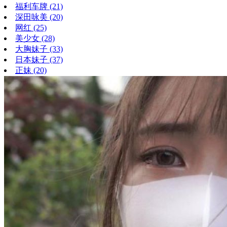
福利车牌
(21)
深田咏美
(20)
网红
(25)
美少女
(28)
大胸妹子
(33)
日本妹子
(37)
正妹
(20)