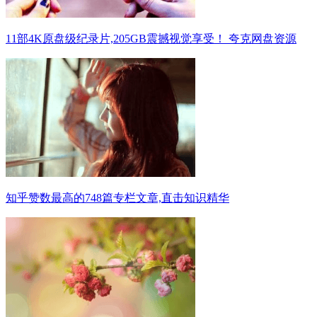
11部4K原盘级纪录片,205GB震撼视觉享受！ 夸克网盘资源
知乎赞数最高的748篇专栏文章,直击知识精华