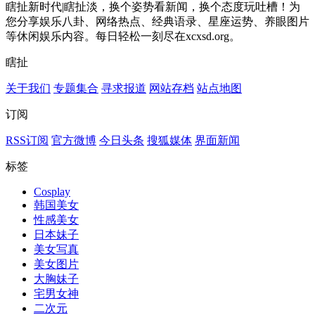
瞎扯新时代|瞎扯淡，换个姿势看新闻，换个态度玩吐槽！为
您分享娱乐八卦、网络热点、经典语录、星座运势、养眼图片
等休闲娱乐内容。每日轻松一刻尽在xcxsd.org。
瞎扯
关于我们
专题集合
寻求报道
网站存档
站点地图
订阅
RSS订阅
官方微博
今日头条
搜狐媒体
界面新闻
标签
Cosplay
韩国美女
性感美女
日本妹子
美女写真
美女图片
大胸妹子
宅男女神
二次元