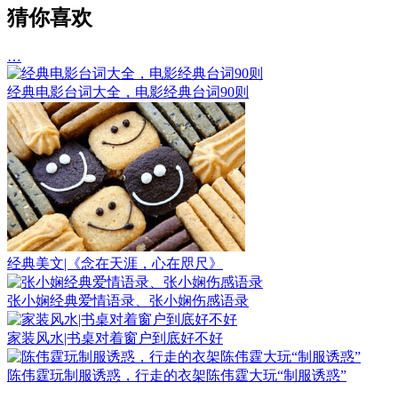
猜你喜欢
…
经典电影台词大全，电影经典台词90则
经典美文|《念在天涯，心在咫尺》
张小娴经典爱情语录、张小娴伤感语录
家装风水|书桌对着窗户到底好不好
陈伟霆玩制服诱惑，行走的衣架陈伟霆大玩“制服诱惑”