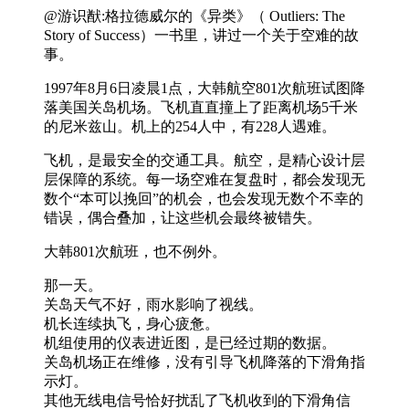
@游识猷:格拉德威尔的《异类》（ Outliers: The
Story of Success）一书里，讲过一个关于空难的故
事。
1997年8月6日凌晨1点，大韩航空801次航班试图降
落美国关岛机场。飞机直直撞上了距离机场5千米
的尼米兹山。机上的254人中，有228人遇难。
飞机，是最安全的交通工具。航空，是精心设计层
层保障的系统。每一场空难在复盘时，都会发现无
数个“本可以挽回”的机会，也会发现无数个不幸的
错误，偶合叠加，让这些机会最终被错失。
大韩801次航班，也不例外。
那一天。
关岛天气不好，雨水影响了视线。
机长连续执飞，身心疲惫。
机组使用的仪表进近图，是已经过期的数据。
关岛机场正在维修，没有引导飞机降落的下滑角指
示灯。
其他无线电信号恰好扰乱了飞机收到的下滑角信