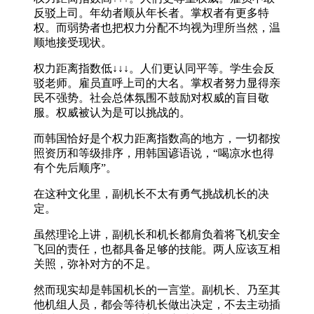
反驳上司。年幼者顺从年长者。掌权者有更多特
权。而弱势者也把权力分配不均视为理所当然，温
顺地接受现状。
权力距离指数低↓↓↓。人们更认同平等。学生会反
驳老师。雇员直呼上司的大名。掌权者努力显得亲
民不强势。社会总体氛围不鼓励对权威的盲目敬
服。权威被认为是可以挑战的。
而韩国恰好是个权力距离指数高的地方，一切都按
照资历和等级排序，用韩国谚语说，“喝凉水也得
有个先后顺序”。
在这种文化里，副机长不太有勇气挑战机长的决
定。
虽然理论上讲，副机长和机长都肩负着将飞机安全
飞回的责任，也都具备足够的技能。两人应该互相
关照，弥补对方的不足。
然而现实却是韩国机长的一言堂。副机长、乃至其
他机组人员，都会等待机长做出决定，不去主动插