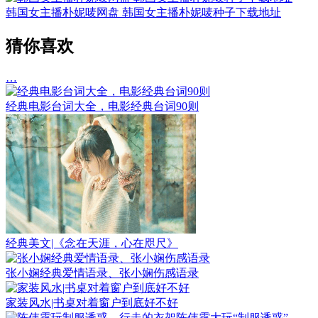
韩国女主播朴妮唛网盘 韩国女主播朴妮唛种子下载地址
猜你喜欢
…
经典电影台词大全，电影经典台词90则
经典美文|《念在天涯，心在咫尺》
张小娴经典爱情语录、张小娴伤感语录
家装风水|书桌对着窗户到底好不好