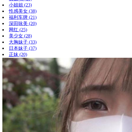
小姐姐
(23)
性感美女
(38)
福利车牌
(21)
深田咏美
(20)
网红
(25)
美少女
(28)
大胸妹子
(33)
日本妹子
(37)
正妹
(20)