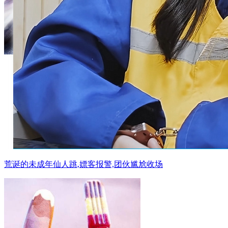
荒诞的未成年仙人跳,嫖客报警,团伙尴尬收场