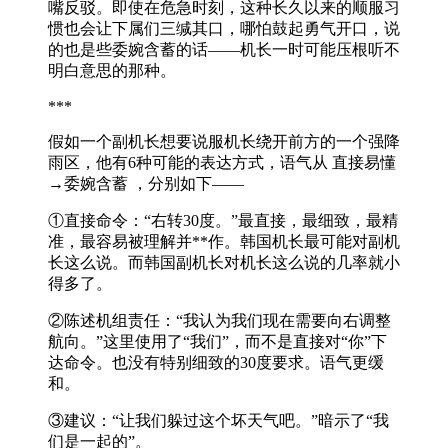
嘴反驳。即使在危急时刻，这种长久以来的顺服习
惯也会让下属们三缄其口，哪怕鼓起勇气开口，说
的也是些委婉含蓄的话——机长一时可能压根听不
明白意思的那种。
***
假如一个副机长想要说服机长绕开前方的一个强降
雨区，他有6种可能的表达方式，语气从 直接易懂
→委婉含蓄 ，分别如下——
①直接命令：“右转30度。”最直接，最细致，最精
准，最容易被理解并**作。韩国机长最可能对副机
长这么说。而韩国副机长对机长这么说的几率就小
得多了。
②陈述机组责任：“我认为我们现在需要向右调整
航向。”这里使用了“我们”，而不是直接对“你”下
达命令。也没有特别细致的30度要求。语气更缓
和。
③建议：“让我们躲过这个坏天气吧。”暗示了“我
们是一起的”。