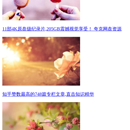
11部4K原盘级纪录片,205GB震撼视觉享受！ 夸克网盘资源
知乎赞数最高的748篇专栏文章,直击知识精华