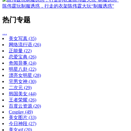
陈伟霆玩制服诱惑，行走的衣架陈伟霆大玩“制服诱惑”
热门专题
…
美女写真
(35)
网络流行语
(26)
正能量
(22)
恋爱宝典
(26)
奇闻异事
(24)
明星八卦
(22)
漂亮女明星
(28)
宅男女神
(30)
二次元
(29)
韩国美女
(44)
王者荣耀
(26)
百度云资源
(20)
Cosplay
(49)
美女图片
(33)
今日神段
(27)
美女gif
(20)