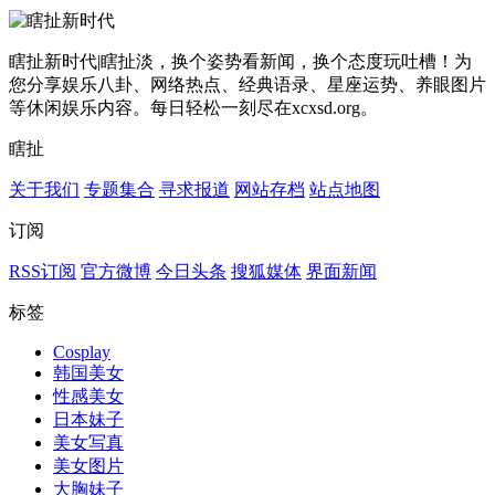
瞎扯新时代|瞎扯淡，换个姿势看新闻，换个态度玩吐槽！为
您分享娱乐八卦、网络热点、经典语录、星座运势、养眼图片
等休闲娱乐内容。每日轻松一刻尽在xcxsd.org。
瞎扯
关于我们
专题集合
寻求报道
网站存档
站点地图
订阅
RSS订阅
官方微博
今日头条
搜狐媒体
界面新闻
标签
Cosplay
韩国美女
性感美女
日本妹子
美女写真
美女图片
大胸妹子