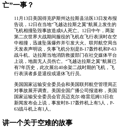
亡”一事？
11月13日美国得克萨斯州达拉斯县法医13日发布报
告说，12日在当地“飞越达拉斯之翼”航展上发生的
飞机相撞坠毁事故造成6人死亡。12日中午，两架
第二次世界大战期间服役的飞机在飞行表演时在空
中相撞，迅速坠落爆炸并引发大火。联邦航空局当
天发表声明说，失事飞机分别是B-17轰炸机和P-63
战斗机。达拉斯当地消防救援部门在社交媒体平台
上说，地面无人员伤亡。“飞越达拉斯之翼”航展已
有7年历史，此次展出40余架二战时期的飞机，飞
行表演者多是退役或退休飞行员。
美国国家运输安全委员会和美国联邦航空管理局正
对事故展开调查。美国全国广播公司报道称，美国
国家运输安全委员会官员迈克尔·格雷厄姆13日在
新闻发布会上说，事发时B-17轰炸机上有5人，P-
63战斗机上有1人。
讲一个关于空难的故事