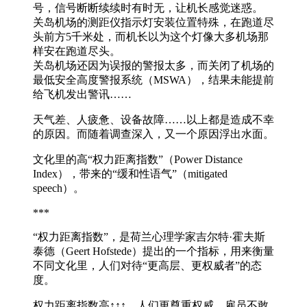
号，信号断断续续时有时无，让机长感觉迷惑。
关岛机场的测距仪指示灯安装位置特殊，在跑道尽
头前方5千米处，而机长以为这个灯像大多机场那
样安在跑道尽头。
关岛机场还因为误报的警报太多，而关闭了机场的
最低安全高度警报系统（MSWA），结果未能提前
给飞机发出警讯……
天气差、人疲惫、设备故障……以上都是造成不幸
的原因。而随着调查深入，又一个原因浮出水面。
文化里的高“权力距离指数”（Power Distance
Index），带来的“缓和性语气”（mitigated
speech）。
***
“权力距离指数”，是荷兰心理学家吉尔特·霍夫斯
泰德（Geert Hofstede）提出的一个指标，用来衡量
不同文化里，人们对待“更高层、更权威者”的态
度。
权力距离指数高↑↑↑。人们更尊重权威。雇员不敢