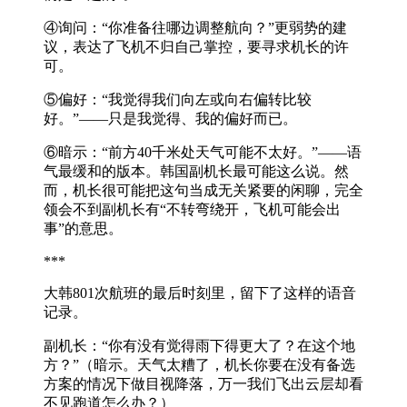
④询问：“你准备往哪边调整航向？”更弱势的建
议，表达了飞机不归自己掌控，要寻求机长的许
可。
⑤偏好：“我觉得我们向左或向右偏转比较
好。”——只是我觉得、我的偏好而已。
⑥暗示：“前方40千米处天气可能不太好。”——语
气最缓和的版本。韩国副机长最可能这么说。然
而，机长很可能把这句当成无关紧要的闲聊，完全
领会不到副机长有“不转弯绕开，飞机可能会出
事”的意思。
***
大韩801次航班的最后时刻里，留下了这样的语音
记录。
副机长：“你有没有觉得雨下得更大了？在这个地
方？”（暗示。天气太糟了，机长你要在没有备选
方案的情况下做目视降落，万一我们飞出云层却看
不见跑道怎么办？）