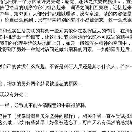
被遗忘的第三个原因或许更关键：感觉、想法之类要摆脱孤立，置
若依照恰当的顺序将它们组合起来，词语之间相互关联，记忆起
877年，第83页）大部分梦都难以理解，没有章法。梦的内容
68页）说自己观察到，只有非常特别的梦才不易被遗忘，这一观念
面，梦和现实生活关联的其余一些元素依然在发挥巨大的作用。在
其中挑选出一些细节，让这些细节脱离清醒记忆不可或缺的精神
从我们的心理生活这块地面上升，如云一般漂浮在精神的空间中，
此得到了另外一种能对该问题做出阐释的因素。一如朝阳升起后
对自己的梦没什么兴趣。不管是科研人员还是其余什么人，若在
基础，增加的另外两个梦易被遗忘的原因：
复现没有好处；
不一样，导致其不能在清醒意识中获得解释。
记住了（就像斯图吕贝尔坚持的那样）。相关作者一直在尝试找
这么做，比如有些梦早上好像被遗忘了，可白天若有偶然的感觉