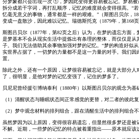
分梦象都只会出现一次 ①，梦因此变得更容易被忘记。梦易
拆分成若干字词，再打乱顺序，记忆的难度就会变得很高。“
忆毫无意义的事物，通常都是一样的艰难。”（斯图吕贝尔，1
变成一盘散沙，因此难以记忆。瑞德斯托克（1879年，第1
斯图吕贝尔（1877年，第82页之后）认为，在梦的遗忘方
是梦基本不会从现实生活中提炼出有条理的整体，而仅仅是从
子。我们无法借助其余事物加强对梦的记忆。“梦的构造好似
实世界占据了，一切梦的力量都不是这一力量的对手。我们因
置。
除此之外，还有一个原因，让梦很容易被忘记，就是大部分人
了，很明显，是他对梦的记忆变强了，记住的梦多了。
贝尼尼曾经援引博纳泰利（1880年）以斯图吕贝尔的观念为
（1）清醒状态与睡眠状态间正常感觉的更替，对二者的彼此
（2）梦中观念材料的排列组合，跟在清醒生活中的排列组合
虽然梦因为以上原因，变得很容易遗忘，但显然很多梦还是被
不解。近期，一些梦的记忆的特点被着重指出——原本就应该