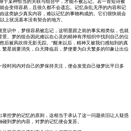
身于某种恰当的关联与组合中，才能不被忘记。若一首短诗被
来就会变得容易，且很久都不会遗忘。记忆杂乱无序的内容和记
便是由这类缺少真实内容，难以记忆的事物构成的。它们很快就会
跟以上状况基本没有契合的地方。
清醒意识中，梦很容易被忘记，这明显跟之前的事实相类似，也就
背景。梦的组合因此难以在心灵的精神有序组织中找到自己的位
然后被风吹得无影无踪。”醒来以后，精神又被我们感知到的真
，繁星就要消失，白天降临后，梦便要为白天繁多的印象让出位
一段时间内对自己的梦保持关注，便会发觉自己做梦比平日多
出掌控梦的记忆的原则，这相当于承认了这一问题依旧让人疑惑
触碰到梦的内容，对梦的记忆便会复苏。