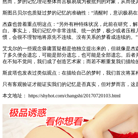
然而，梦的记忆理论整体而言极易成为被批判的对象，从而使
斯图吕贝尔也质疑过梦的记忆的准确性：“清醒时，意识极易
杰森也曾着重点明这点：“另外有种特殊状况，此前在研究，
白。事实上，我们记忆中非常连续、统一的梦，极少或者压根
惯，会很不理智地将原先不连续、没有关系的梦看成连续的。”
艾戈尔的一些观念毋庸置疑都是他独立提出来的，但就像是杰
了多久便会遗忘，可能是部分遗忘，也可能是全部遗忘。后者
在不知不觉间，我们成了创造艺术家；而若不断重复我们描绘
斯皮塔也发表过类似观点：在描绘自己的梦时，我们首次将某
只有客观验证才能证实我们的记忆是否真实，但对梦而言，这
本文地址： https://shyhot.com/changshi/20170720103.html