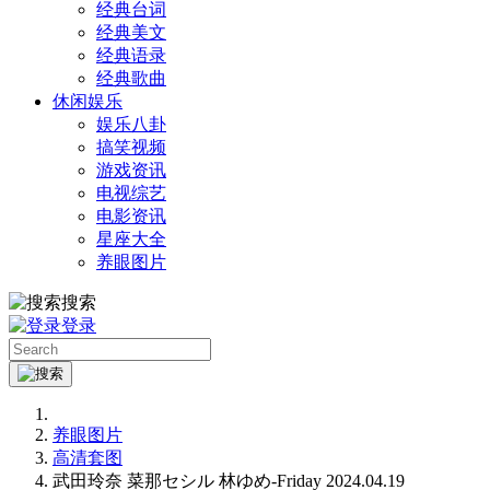
经典台词
经典美文
经典语录
经典歌曲
休闲娱乐
娱乐八卦
搞笑视频
游戏资讯
电视综艺
电影资讯
星座大全
养眼图片
搜索
登录
养眼图片
高清套图
武田玲奈 菜那セシル 林ゆめ-Friday 2024.04.19