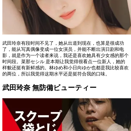
武田玲奈有段时间不见了，她从出道到现在，也算是很成功
了，能从写真偶像变成一位女演员，并能不断出演日剧和电
影，就是作为一个读者来说，我还是喜欢她具有少女感的那个
时间段。菜那セシル 是本期让我觉得很看点一位新人，她的
样貌还挺有新鲜感的。林ゆめ和小日向ゆか也都是我比较喜欢
的两位，所以我觉得这期水平还是挺符合我的口味。
武田玲奈 無防備ビューティー