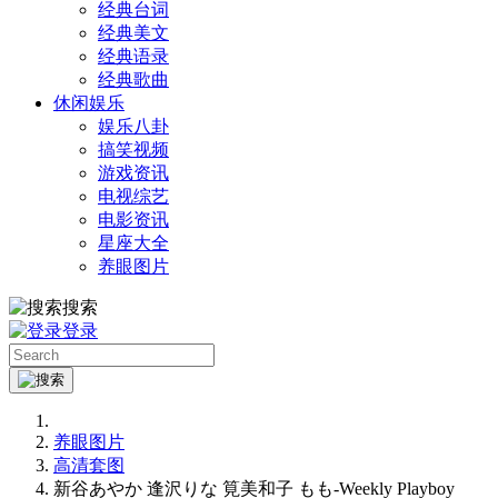
经典台词
经典美文
经典语录
经典歌曲
休闲娱乐
娱乐八卦
搞笑视频
游戏资讯
电视综艺
电影资讯
星座大全
养眼图片
搜索
登录
养眼图片
高清套图
新谷あやか 逢沢りな 筧美和子 もも-Weekly Playboy