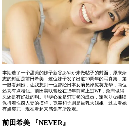
本期选了一个甜美的妹子新谷あやか来做帖子的封面，原来杂
志的封面是前田希美，这位妹子发了出道20周年的写真集，第
一眼看到她，让我想到一位曾经日本女演员泽尻英龙华，两位
还真有点相似。前田美咲曾经在15年前就上过WP，杂志做得
久还是有好处的啊。甲斐心爱是STU48的成员，逢沢りな继续
保持着性感人妻的摸样，筧美和子则是巨乳大姐姐，过去看她
有点突兀，现在看起来感觉有所改观。
前田希美 『NEVER』