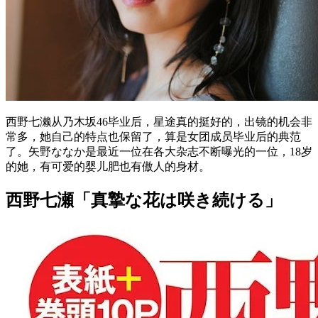
西野七濑从乃木坂46毕业后，星途真的挺好的，出镜的机会非
常多，她自己的特点也保留了，算是女团成员毕业后的典范
了。矢野ななか是最近一位在各大杂志不断曝光的一位，18岁
的她，有可爱的婴儿肥也有傲人的身材。
西野七瀬「真摯な花は咲き続ける」