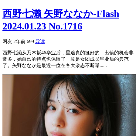
西野七濑 矢野ななか-Flash
2024.01.23 No.1716
网友
2年前
699
导读
西野七濑从乃木坂46毕业后，星途真的挺好的，出镜的机会非
常多，她自己的特点也保留了，算是女团成员毕业后的典范
了。矢野ななか是最近一位在各大杂志不断曝......