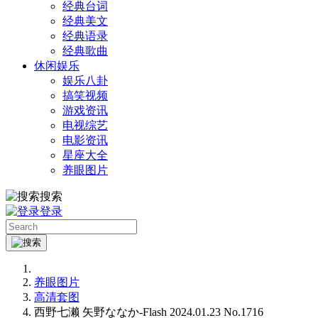
经典台词
经典美文
经典语录
经典歌曲
休闲娱乐
娱乐八卦
搞笑视频
游戏资讯
电视综艺
电影资讯
星座大全
养眼图片
搜索
登录
养眼图片
高清套图
西野七濑 矢野ななか-Flash 2024.01.23 No.1716