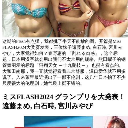
这期的Flash有点猛，我都挑了半天不能放的图。开篇是Miss
FLASH2024大奖赛发表，三位妹子遠藤まめ, 白石時, 宮川み
やび，大家觉得如何？春野恵的 「乱れる肉感」，这个标
题，日本用汉字就会用出我们不太常用的规格。熊田曜子的钢
管舞图示的标题「飛翔天女 ～十九艶技～」 也挺有看点的。
大和田南那，我一直就觉得看着非常舒服，泽口爱华就不用多
说了。入来茉里最近演出了一部不伦剧，这几年日本拍了不少
尺度很大的伦理剧，她气质上挺不错的。
ミスFLASH2024 グランプリを大発表！
遠藤まめ, 白石時, 宮川みやび