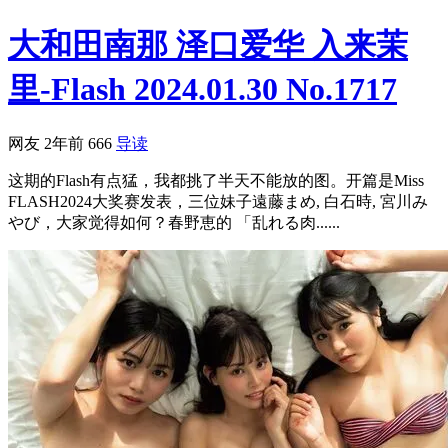
大和田南那 泽口爱华 入来茉
里-Flash 2024.01.30 No.1717
网友
2年前
666
导读
这期的Flash有点猛，我都挑了半天不能放的图。开篇是Miss
FLASH2024大奖赛发表，三位妹子遠藤まめ, 白石時, 宮川み
やび，大家觉得如何？春野恵的 「乱れる肉......