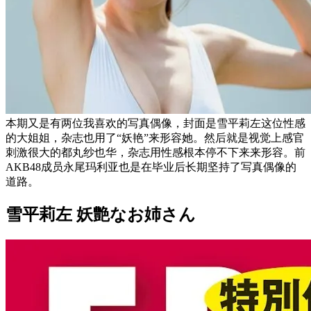
本期又是有两位我喜欢的写真偶像，封面是雪平莉左这位性感
的大姐姐，杂志也用了“妖艳”来形容她。然后就是视觉上感官
刺激很大的都丸纱也华，杂志用性感根本停不下来来形容。前
AKB48成员永尾玛利亚也是在毕业后长期坚持了写真偶像的
道路。
雪平莉左 妖艶なお姉さん