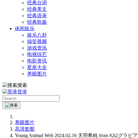
经典台词
经典美文
经典语录
经典歌曲
休闲娱乐
娱乐八卦
搞笑视频
游戏资讯
电视综艺
电影资讯
星座大全
养眼图片
搜索
登录
养眼图片
高清套图
Young Animal Web 2024.02.16 天羽希純 from #2i2グラビア