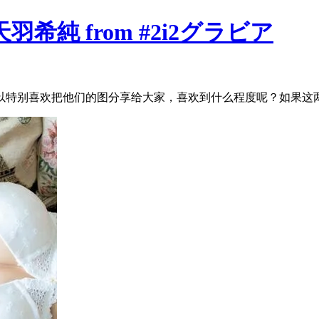
.16 天羽希純 from #2i2グラビア
别喜欢把他们的图分享给大家，喜欢到什么程度呢？如果这两位在