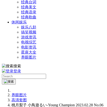
经典台词
经典美文
经典语录
经典歌曲
休闲娱乐
娱乐八卦
搞笑视频
游戏资讯
电视综艺
电影资讯
星座大全
养眼图片
搜索
登录
养眼图片
高清套图
桃月梨子 小鳥遊るい-Young Champion 2023.02.28 No.06