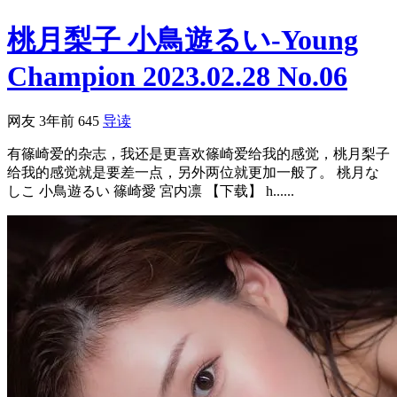
桃月梨子 小鳥遊るい-Young
Champion 2023.02.28 No.06
网友
3年前
645
导读
有篠崎爱的杂志，我还是更喜欢篠崎爱给我的感觉，桃月梨子
给我的感觉就是要差一点，另外两位就更加一般了。 桃月な
しこ 小鳥遊るい 篠崎愛 宮内凛 【下载】 h......