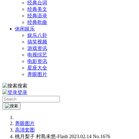
经典台词
经典美文
经典语录
经典歌曲
休闲娱乐
娱乐八卦
搞笑视频
游戏资讯
电视综艺
电影资讯
星座大全
养眼图片
搜索
登录
养眼图片
高清套图
桃月梨子 村島未悠-Flash 2023.02.14 No.1676