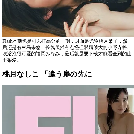
Flash本期也是可以打高分的一期，封面是尤物桃月梨子，然
后还是有村島未悠，长线虽然有点怪但眼睛够大的小野寺梓、
吹浴泡很可爱的福岡みなみ，最后就是要下载才能看全到的山
手梨爱。
桃月なしこ 「違う扉の先に」