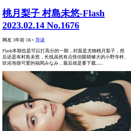
桃月梨子 村島未悠-Flash
2023.02.14 No.1676
网友
3年前
1K+
导读
Flash本期也是可以打高分的一期，封面是尤物桃月梨子，然
后还是有村島未悠，长线虽然有点怪但眼睛够大的小野寺梓、
吹浴泡很可爱的福岡みなみ，最后就是要下载......