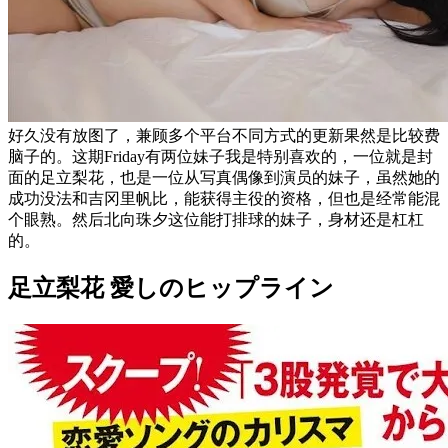
好久没有放图了，兼顾多个平台不同方式的更新果然是比较费
脑子的。这期Friday有两位妹子我是特别喜欢的，一位就是封
面的足立梨花，也是一位从写真偶像到演员的妹子，虽然她的
成功没法和吉冈里帆比，能获得主役的资格，但也是经常能混
个眼熟。然后北向珠夕这位能打排球的妹子，身材还是杠杠
的。
足立梨花 愛しのヒップライン