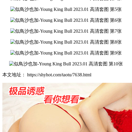
本文地址： https://shyhot.com/taotu/7638.html