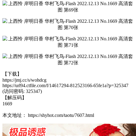
【下载】
https://jmj.cc/s/wohdcg
https://url94.ctfile.com/f/14617294-812523166-65fe1a?p=325347
(访问密码: 325347)
【解压码】
1669
本文地址： https://shyhot.com/taotu/7607.html