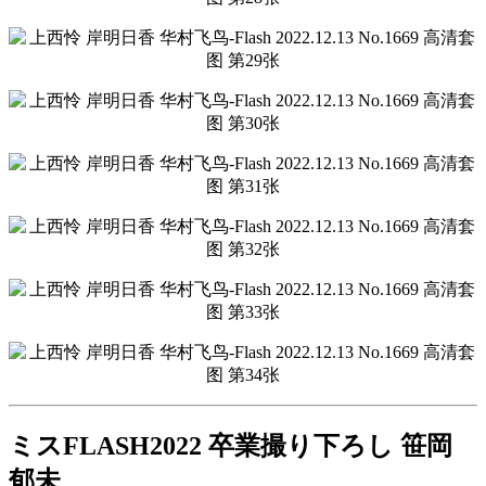
ミスFLASH2022 卒業撮り下ろし 笹岡
郁未