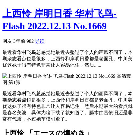
上西怜 岸明日香 华村飞鸟-
Flash 2022.12.13 No.1669
网友
3年前
982
导读
最近看华村飞鸟总感觉她最近去整过了个人的画风不同了，本
期杂志看点也是很多，上西怜和岸明日香都是老面孔。中川美
优这妹子很有特色非常让人容易记住，然后......
最近看华村飞鸟总感觉她最近去整过了个人的画风不同了，本
期杂志看点也是很多，上西怜和岸明日香都是老面孔。中川美
优这妹子很有特色非常让人容易记住，然后本期最大的看点就
是春名美波，具体为啥下载了就知道了。藤木由贵依旧还是非
常有气质，不过她车模引退了。
上西怜 「エースの煌めき」