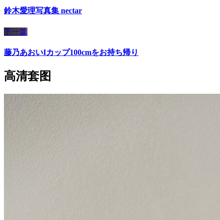
鈴木愛理写真集 nectar
下一篇
藤乃あおいIカップ100cmをお持ち帰り
高清套图