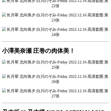
小澤美奈瀬 圧巻の肉体美！