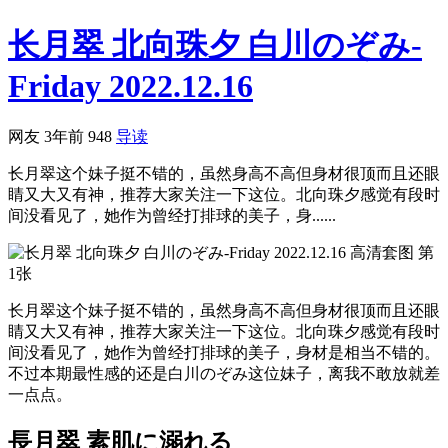
长月翠 北向珠夕 白川のぞみ-
Friday 2022.12.16
网友
3年前
948
导读
长月翠这个妹子挺不错的，虽然身高不高但身材很顶而且还眼
睛又大又有神，推荐大家关注一下这位。北向珠夕感觉有段时
间没看见了，她作为曾经打排球的美子，身......
长月翠这个妹子挺不错的，虽然身高不高但身材很顶而且还眼
睛又大又有神，推荐大家关注一下这位。北向珠夕感觉有段时
间没看见了，她作为曾经打排球的美子，身材是相当不错的。
不过本期最性感的还是白川のぞみ这位妹子，离我不敢放就差
一点点。
長月翠 素肌に溺れる