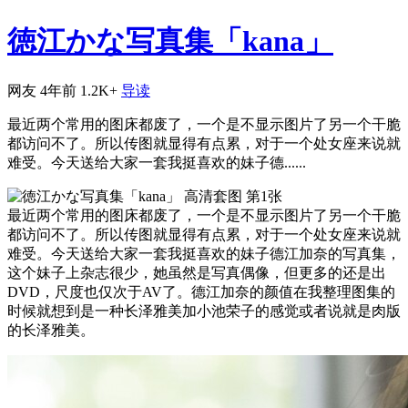
徳江かな写真集「kana」
网友
4年前
1.2K+
导读
最近两个常用的图床都废了，一个是不显示图片了另一个干脆
都访问不了。所以传图就显得有点累，对于一个处女座来说就
难受。今天送给大家一套我挺喜欢的妹子德......
最近两个常用的图床都废了，一个是不显示图片了另一个干脆
都访问不了。所以传图就显得有点累，对于一个处女座来说就
难受。今天送给大家一套我挺喜欢的妹子德江加奈的写真集，
这个妹子上杂志很少，她虽然是写真偶像，但更多的还是出
DVD，尺度也仅次于AV了。德江加奈的颜值在我整理图集的
时候就想到是一种长泽雅美加小池荣子的感觉或者说就是肉版
的长泽雅美。