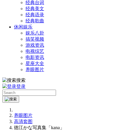
经典台词
经典美文
经典语录
经典歌曲
休闲娱乐
娱乐八卦
搞笑视频
游戏资讯
电视综艺
电影资讯
星座大全
养眼图片
搜索
登录
养眼图片
高清套图
徳江かな写真集「kana」