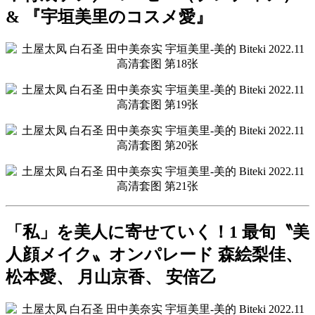
& 『宇垣美里のコスメ愛』
「私」を美人に寄せていく！1 最旬〝美
人顔メイク〟オンパレード 森絵梨佳、
松本愛、 月山京香、 安倍乙