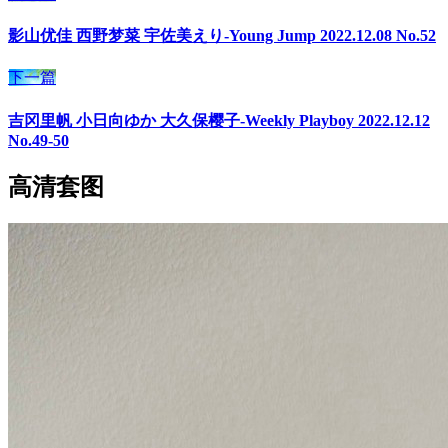
影山优佳 西野梦菜 宇佐美えり-Young Jump 2022.12.08 No.52
下一篇
吉冈里帆 小日向ゆか 大久保樱子-Weekly Playboy 2022.12.12
No.49-50
高清套图