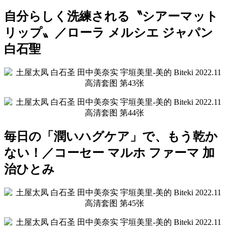
自分らしく洗練される〝シアーマット
リップ〟／ローラ メルシエ ジャパン
白石聖
毎日の「潤いハグケア」で、もう乾か
ない！／コーセー マルホ ファーマ 加
治ひとみ