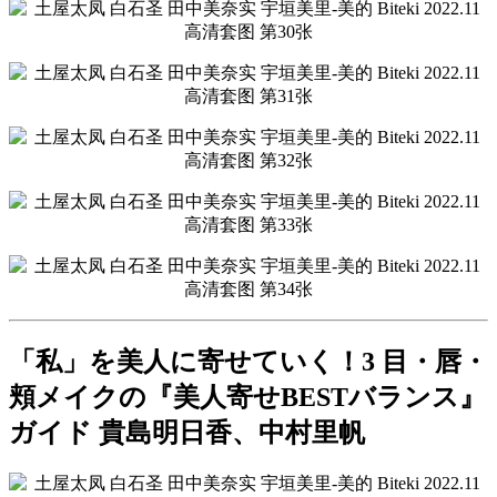
「私」を美人に寄せていく！3 目・唇・
頬メイクの『美人寄せBESTバランス』
ガイド 貴島明日香、中村里帆