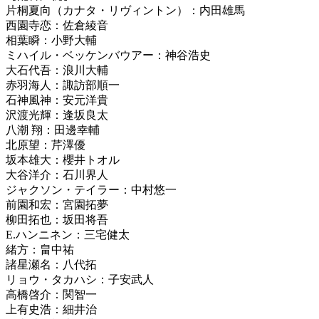
片桐夏向（カナタ・リヴィントン）：内田雄馬
西園寺恋：佐倉綾音
相葉瞬：小野大輔
ミハイル・ベッケンバウアー：神谷浩史
大石代吾：浪川大輔
赤羽海人：諏訪部順一
石神風神：安元洋貴
沢渡光輝：逢坂良太
八潮 翔：田邊幸輔
北原望：芹澤優
坂本雄大：櫻井トオル
大谷洋介：石川界人
ジャクソン・テイラー：中村悠一
前園和宏：宮園拓夢
柳田拓也：坂田将吾
E.ハンニネン：三宅健太
緒方：畠中祐
諸星瀬名：八代拓
リョウ・タカハシ：子安武人
高橋啓介：関智一
上有史浩：細井治