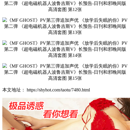
本文地址： https://shyhot.com/taotu/7480.html