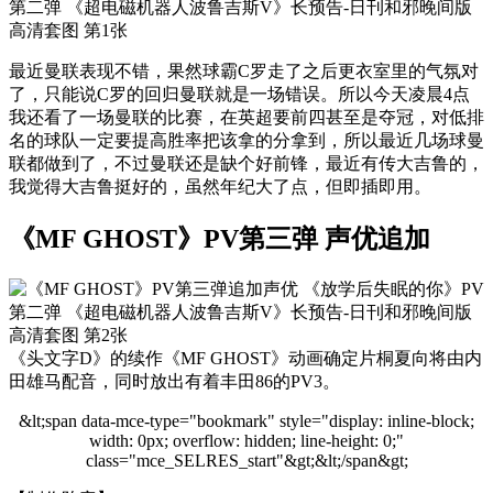
最近曼联表现不错，果然球霸C罗走了之后更衣室里的气氛对
了，只能说C罗的回归曼联就是一场错误。所以今天凌晨4点
我还看了一场曼联的比赛，在英超要前四甚至是夺冠，对低排
名的球队一定要提高胜率把该拿的分拿到，所以最近几场球曼
联都做到了，不过曼联还是缺个好前锋，最近有传大吉鲁的，
我觉得大吉鲁挺好的，虽然年纪大了点，但即插即用。
《MF GHOST》PV第三弹 声优追加
《头文字D》的续作《MF GHOST》动画确定片桐夏向将由内
田雄马配音，同时放出有着丰田86的PV3。
&lt;span data-mce-type="bookmark" style="display: inline-block;
width: 0px; overflow: hidden; line-height: 0;"
class="mce_SELRES_start"&gt; &lt;/span&gt;