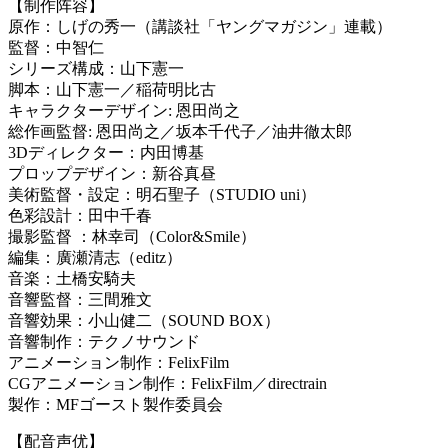
【制作阵容】
原作：しげの秀一（講談社「ヤングマガジン」連載）
監督：中智仁
シリーズ構成：山下憲一
脚本：山下憲一／稲荷明比古
キャラクターデザイン: 恩田尚之
総作画監督: 恩田尚之／坂本千代子／油井徹太郎
3Dディレクター：内田博基
プロップデザイン：新谷真昼
美術監督・設定：明石聖子（STUDIO uni）
色彩設計：田中千春
撮影監督 ：林幸司（Color&Smile）
編集：廣瀬清志（editz）
音楽：土橋安騎夫
音響監督：三間雅文
音響効果：小山健二（SOUND BOX）
音響制作：テクノサウンド
アニメーション制作：FelixFilm
CGアニメーション制作：FelixFilm／directrain
製作：MFゴースト製作委員会
【配音声优】