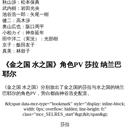
秋山渉：松本保典
武内樹：岩田光央
池谷浩一郎：矢尾一樹
健二：高木渉
奥山広也：阪口周平
小柏カイ：神奈延年
田中洋二（実況）：光部樹
京子：飯田友子
真美：林鼓子
《金之国 水之国》角色PV 莎拉 纳兰巴
耶尔
《金之国 水之国》分别放出了金之国的莎拉与水之国的纳兰
巴耶尔的角色PV，旁白都由神谷浩史配音。
&lt;span data-mce-type="bookmark" style="display: inline-block;
width: 0px; overflow: hidden; line-height: 0;"
class="mce_SELRES_start"&gt; &lt;/span&gt;
莎拉