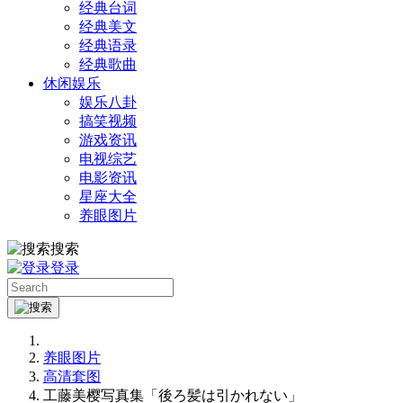
经典台词
经典美文
经典语录
经典歌曲
休闲娱乐
娱乐八卦
搞笑视频
游戏资讯
电视综艺
电影资讯
星座大全
养眼图片
搜索
登录
养眼图片
高清套图
工藤美樱写真集「後ろ髪は引かれない」