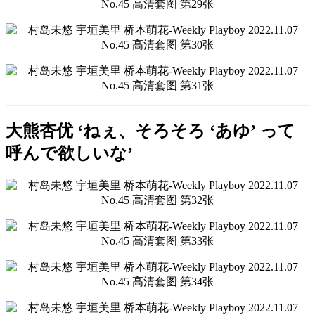
大熊杏优 ‘ねぇ、そろそろ ‘あゆ’ って
呼んで欲しいな’