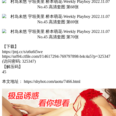
【下载】
https://jmj.cc/s/u6u6i5we
https://url94.ctfile.com/f/14617294-769797898-b4c4a5?p=325347
(访问密码: 325347)
【解压码】
45
本文地址： https://shyhot.com/taotu/7466.html