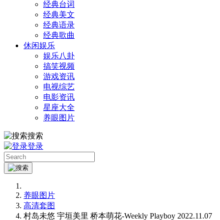
经典台词
经典美文
经典语录
经典歌曲
休闲娱乐
娱乐八卦
搞笑视频
游戏资讯
电视综艺
电影资讯
星座大全
养眼图片
搜索
登录
养眼图片
高清套图
村岛未悠 宇垣美里 桥本萌花-Weekly Playboy 2022.11.07