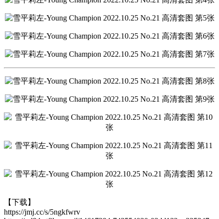
【下载】
https://jmj.cc/s/5ngkfwrv