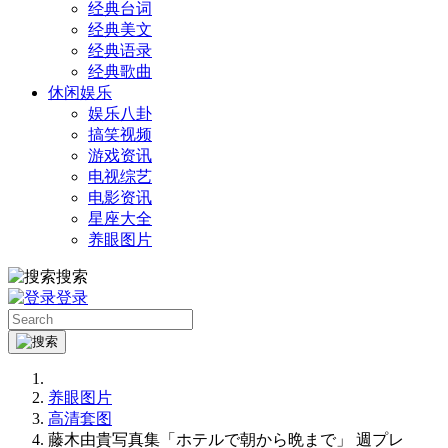
经典台词
经典美文
经典语录
经典歌曲
休闲娱乐
娱乐八卦
搞笑视频
游戏资讯
电视综艺
电影资讯
星座大全
养眼图片
搜索
登录
养眼图片
高清套图
藤木由貴写真集「ホテルで朝から晩まで」 週プレ