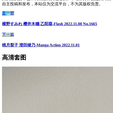
自主投稿和发布，本站仅为交流平台，不为其版权负责。
上一篇
横野すみれ 樱井木穗 乙阳葵-Flash 2022.11.08 No.1665
下一篇
桃月梨子 澄田绫乃-Manga Action 2022.11.01
高清套图