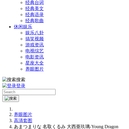
经典台词
经典美文
经典语录
经典歌曲
休闲娱乐
娱乐八卦
搞笑视频
游戏资讯
电视综艺
电影资讯
星座大全
养眼图片
搜索
登录
养眼图片
高清套图
あまつまりな 名取くるみ 大西亜玖璃-Young Dragon