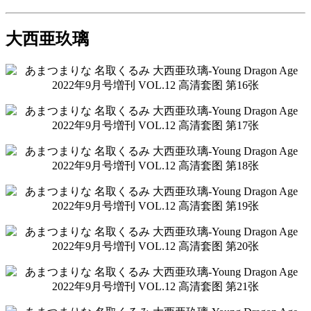
大西亜玖璃