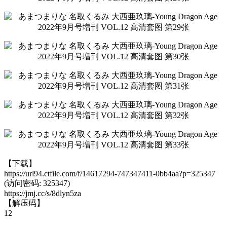
【下载】
https://url94.ctfile.com/f/14617294-747347411-0bb4aa?p=325347
(访问密码: 325347)
https://jmj.cc/s/8dlyn5za
【解压码】
12