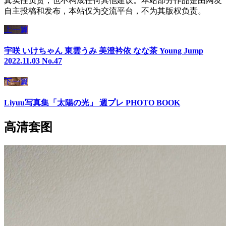
真实性负责，也不构成任何其他建议。本站部分作品是由网友
自主投稿和发布，本站仅为交流平台，不为其版权负责。
上一篇
宇咲 いけちゃん 東雲うみ 美澄衿依 なな茶 Young Jump
2022.11.03 No.47
下一篇
Liyuu写真集「太陽の光」 週プレ PHOTO BOOK
高清套图