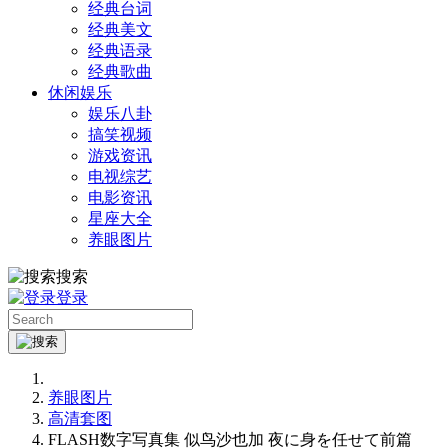
经典台词
经典美文
经典语录
经典歌曲
休闲娱乐
娱乐八卦
搞笑视频
游戏资讯
电视综艺
电影资讯
星座大全
养眼图片
搜索
登录
养眼图片
高清套图
FLASH数字写真集 似鸟沙也加 夜に身を任せて前篇