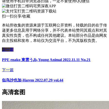
请使用手机自带浏览器扫描，一定不要使用QQ微信
宅男深夜APP
资源下载站
扫一扫分享/收藏
本站所收集的资源来源于互联网公开资料，转载的目的在于传
递更多信息及用于网络分享，并不代表本站赞同其观点和对其
真实性负责，也不构成任何其他建议。本站部分作品是由网友
自主投稿和发布，本站仅为交流平台，不为其版权负责。
上一篇
PPE enako 東雲うみ-Young Animal 2022.11.11 No.21
下一篇
似鸟沙也加-Harem 2022.07.29 vol.44
高清套图