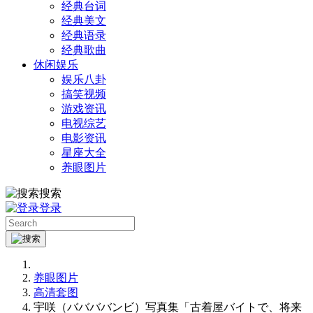
经典台词
经典美文
经典语录
经典歌曲
休闲娱乐
娱乐八卦
搞笑视频
游戏资讯
电视综艺
电影资讯
星座大全
养眼图片
搜索
登录
养眼图片
高清套图
宇咲（ババババンビ）写真集「古着屋バイトで、将来