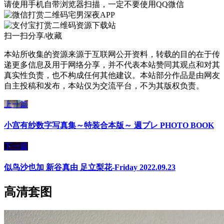
请使用手机自带浏览器扫描，一定不要使用QQ微信
宅男深夜APP
资源下载站
扫一扫分享/收藏
本站所收集的资源来源于互联网公开资料，转载的目的在于传
递更多信息及用于网络分享，并不代表本站赞同其观点和对其
真实性负责，也不构成任何其他建议。本站部分作品是由网友
自主投稿和发布，本站仅为交流平台，不为其版权负责。
上一篇
小宫有纱数字写真集～特装合本版～ 週プレ PHOTO BOOK
下一篇
似鸟沙也加 新谷真由 足立梨花-Friday 2022.09.23
高清套图