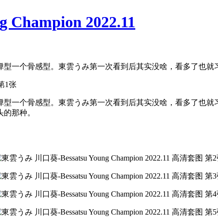
Champion 2022.11
一个肉弹型一个骨感型。東雲うみ第一次看到后其实没啥，看多了也就习惯
的，一个肉弹型一个骨感型。東雲うみ第一次看到后其实没啥，看多了
头的那种。