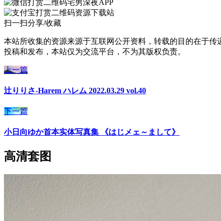
宅男深夜APP
资源下载站
扫一扫分享/收藏
本站所收集的资源来源于互联网公开资料，转载的目的在于传
投稿和发布，本站仅为交流平台，不为其版权负责。
上一篇
辻りりさ-Harem ハレム 2022.03.29 vol.40
下一篇
小日向ゆか首本实体写真集 《はじメェ～まして》
高清套图