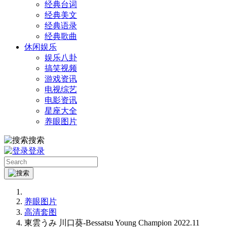
经典台词
经典美文
经典语录
经典歌曲
休闲娱乐
娱乐八卦
搞笑视频
游戏资讯
电视综艺
电影资讯
星座大全
养眼图片
搜索
登录
养眼图片
高清套图
東雲うみ 川口葵-Bessatsu Young Champion 2022.11