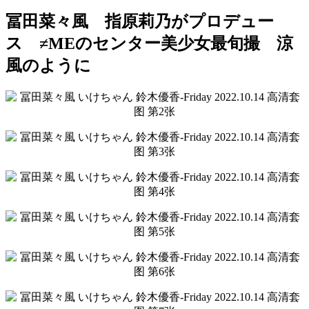
冨田菜々風 指原莉乃がプロデュー
ス ≠MEのセンター美少女最旬撮 涼
風のように