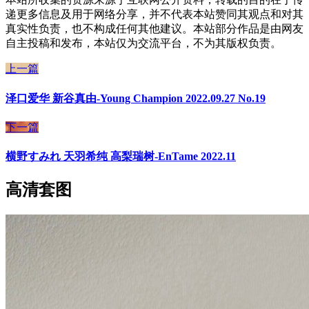
递更多信息及用于网络分享，并不代表本站赞同其观点和对其
真实性负责，也不构成任何其他建议。本站部分作品是由网友
自主投稿和发布，本站仅为交流平台，不为其版权负责。
上一篇
泽口爱华 新谷真由-Young Champion 2022.09.27 No.19
下一篇
横野すみれ 天羽希纯 高梨瑞树-EnTame 2022.11
高清套图