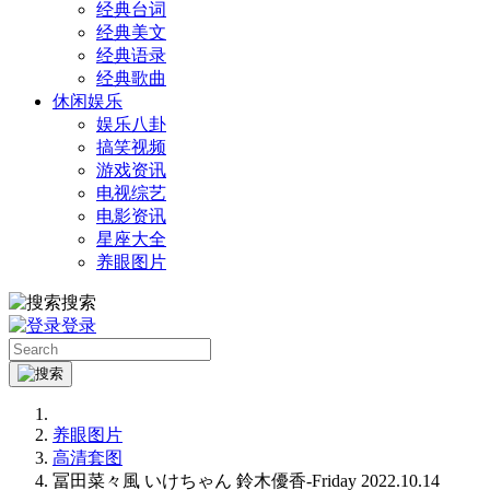
经典台词
经典美文
经典语录
经典歌曲
休闲娱乐
娱乐八卦
搞笑视频
游戏资讯
电视综艺
电影资讯
星座大全
养眼图片
搜索
登录
养眼图片
高清套图
冨田菜々風 いけちゃん 鈴木優香-Friday 2022.10.14