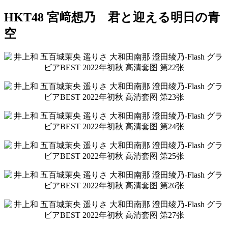
HKT48 宮﨑想乃 君と迎える明日の青
空