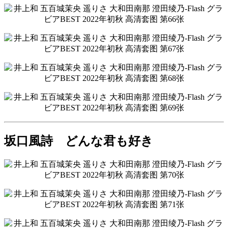
坂口風詩 どんな君も好き