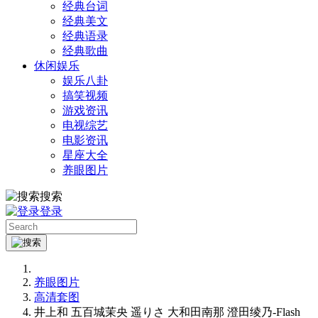
经典台词
经典美文
经典语录
经典歌曲
休闲娱乐
娱乐八卦
搞笑视频
游戏资讯
电视综艺
电影资讯
星座大全
养眼图片
搜索
登录
养眼图片
高清套图
井上和 五百城茉央 遥りさ 大和田南那 澄田绫乃-Flash