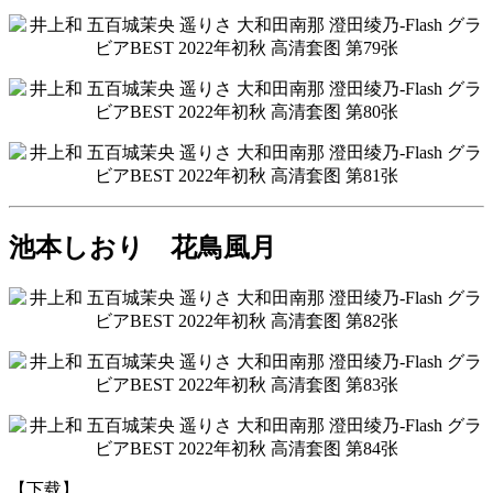
池本しおり 花鳥風月
【下载】