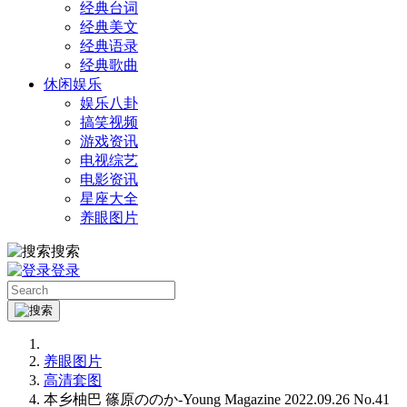
经典台词
经典美文
经典语录
经典歌曲
休闲娱乐
娱乐八卦
搞笑视频
游戏资讯
电视综艺
电影资讯
星座大全
养眼图片
搜索
登录
养眼图片
高清套图
本乡柚巴 篠原ののか-Young Magazine 2022.09.26 No.41