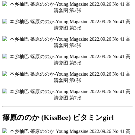
篠原ののか (KissBee) ビタミンgirl