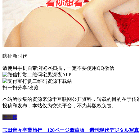
瞎扯新时代
请使用手机自带浏览器扫描，一定不要使用QQ微信
宅男深夜APP
资源下载站
扫一扫分享/收藏
本站所收集的资源来源于互联网公开资料，转载的目的在于传
投稿和发布，本站仅为交流平台，不为其版权负责。
上一篇
志田音々卒業旅行 120ページ豪華版 週刊現代デジタル写