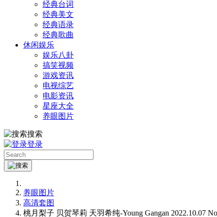
经典台词
经典美文
经典语录
经典歌曲
休闲娱乐
娱乐八卦
搞笑视频
游戏资讯
电视综艺
电影资讯
星座大全
养眼图片
搜索
登录
养眼图片
高清套图
桃月梨子 贝贺琴莉 天羽希纯-Young Gangan 2022.10.07 No