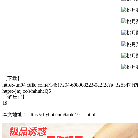
【下载】
https://url94.ctfile.com/f/14617294-698008223-0d2f2c?p=32534
https://jmj.cc/s/mhuhe6j5
【解压码】
19
本文地址： https://shyhot.com/taotu/7211.html