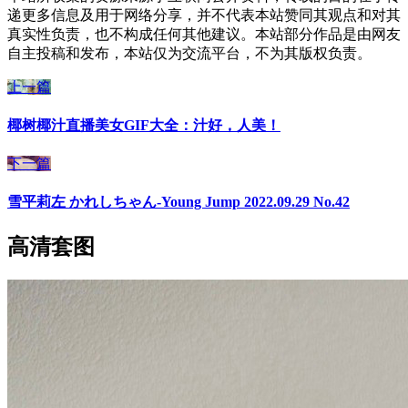
递更多信息及用于网络分享，并不代表本站赞同其观点和对其
真实性负责，也不构成任何其他建议。本站部分作品是由网友
自主投稿和发布，本站仅为交流平台，不为其版权负责。
上一篇
椰树椰汁直播美女GIF大全：汁好，人美！
下一篇
雪平莉左 かれしちゃん-Young Jump 2022.09.29 No.42
高清套图