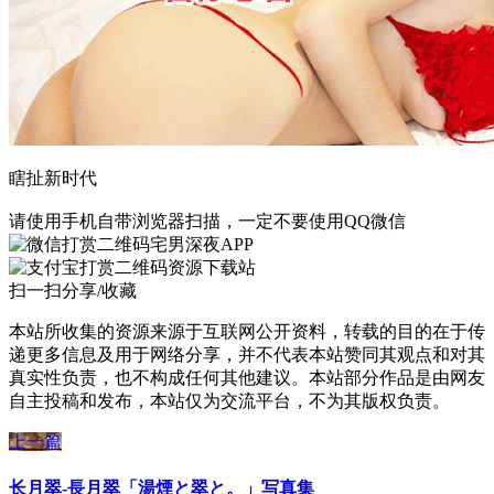
瞎扯新时代
请使用手机自带浏览器扫描，一定不要使用QQ微信
宅男深夜APP
资源下载站
扫一扫分享/收藏
本站所收集的资源来源于互联网公开资料，转载的目的在于传
递更多信息及用于网络分享，并不代表本站赞同其观点和对其
真实性负责，也不构成任何其他建议。本站部分作品是由网友
自主投稿和发布，本站仅为交流平台，不为其版权负责。
上一篇
长月翠-長月翠「湯煙と翠と。」写真集