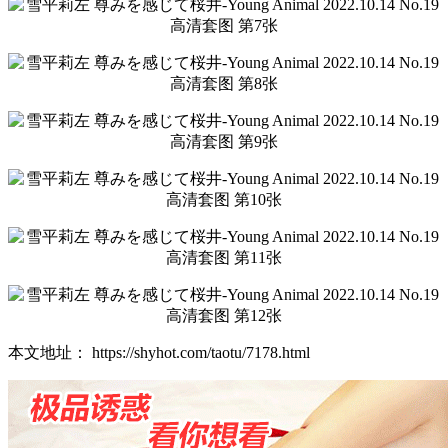
本文地址： https://shyhot.com/taotu/7178.html