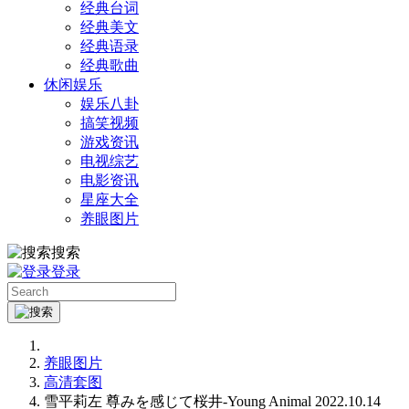
经典台词
经典美文
经典语录
经典歌曲
休闲娱乐
娱乐八卦
搞笑视频
游戏资讯
电视综艺
电影资讯
星座大全
养眼图片
搜索
登录
养眼图片
高清套图
雪平莉左 尊みを感じて桜井-Young Animal 2022.10.14