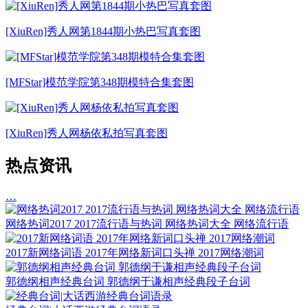
[XiuRen]秀人网第1844期小热巴写真套图
[MFStar]模范学院第348期模特合集套图
[XiuRen]秀人网杨依私拍写真套图
热点资讯
…
网络热词2017 2017流行语与热词 网络热词大全 网络流行语
2017新网络词语 2017年网络新词口头禅 2017网络潮词
郭德纲相声经典台词 郭德纲于谦相声经典段子台词