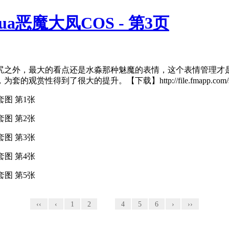
恶魔大凤COS - 第3页
和尻之外，最大的看点还是水淼那种魅魔的表情，这个表情管理才
提升。【下载】http://file.fmapp.com/s/700luk9nht
‹‹
‹
1
2
3
4
5
6
›
››