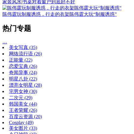
家装风水|书桌对着窗户到底好不好
陈伟霆玩制服诱惑，行走的衣架陈伟霆大玩“制服诱惑”
热门专题
…
美女写真
(35)
网络流行语
(26)
正能量
(22)
恋爱宝典
(26)
奇闻异事
(24)
明星八卦
(22)
漂亮女明星
(28)
宅男女神
(30)
二次元
(29)
韩国美女
(44)
王者荣耀
(26)
百度云资源
(20)
Cosplay
(49)
美女图片
(33)