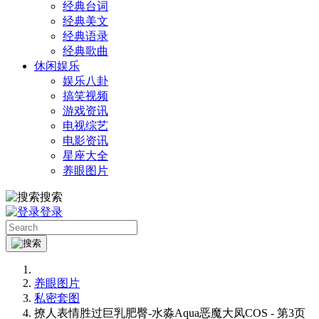
经典台词
经典美文
经典语录
经典歌曲
休闲娱乐
娱乐八卦
搞笑视频
游戏资讯
电视综艺
电影资讯
星座大全
养眼图片
搜索
登录
养眼图片
私密套图
撩人表情胜过巨乳肥臀-水淼Aqua恶魔大凤COS - 第3页