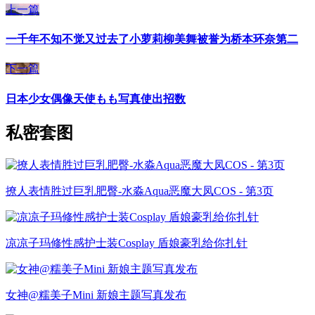
上一篇
一千年不知不觉又过去了小萝莉柳美舞被誉为桥本环奈第二
下一篇
日本少女偶像天使もも写真使出招数
私密套图
撩人表情胜过巨乳肥臀-水淼Aqua恶魔大凤COS - 第3页
凉凉子玛修性感护士装Cosplay 盾娘豪乳给你扎针
女神@糯美子Mini 新娘主题写真发布