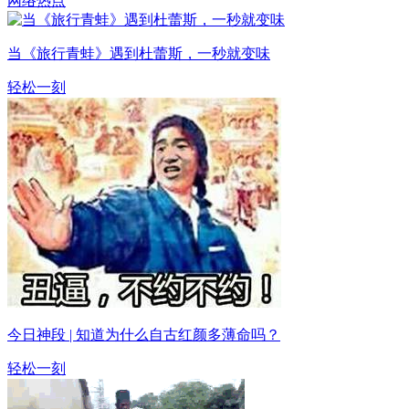
网络热点
当《旅行青蛙》遇到杜蕾斯，一秒就变味
轻松一刻
今日神段 | 知道为什么自古红颜多薄命吗？
轻松一刻