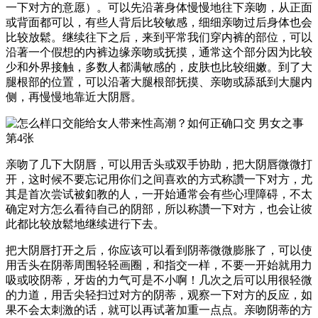
一下对方的意愿）。可以先沿著身体慢慢地往下亲吻，从正面
或背面都可以，有些人背后比较敏感，细细亲吻过后身体也会
比较放鬆。继续往下之后，来到平常我们穿内裤的部位，可以
沿著一个假想的内裤边缘亲吻或抚摸，通常这个部分因为比较
少和外界接触，多数人都满敏感的，皮肤也比较细嫩。到了大
腿根部的位置，可以沿著大腿根部抚摸、亲吻或舔舐到大腿内
侧，再慢慢地靠近大阴唇。
亲吻了几下大阴唇，可以用舌头或双手协助，把大阴唇微微打
开，这时候不要忘记用你们之间喜欢的方式称讚一下对方，尤
其是首次尝试被釦教的人，一开始通常会有些心理障碍，不太
确定对方怎么看待自己的阴部，所以称讚一下对方，也会让彼
此都比较放鬆地继续进行下去。
把大阴唇打开之后，你应该可以看到阴蒂微微膨胀了，可以使
用舌头在阴蒂周围轻轻画圈，和指交一样，不要一开始就用力
吸或咬阴蒂，牙齿的力气可是不小啊！几次之后可以用很轻微
的力道，用舌尖轻扫过对方的阴蒂，观察一下对方的反应，如
果不会太刺激的话，就可以再试著加重一点点。亲吻阴蒂的方