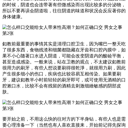
的时候，阴道也会连带著有些微感染而出现比较多的分泌物，
所以不要再误会阴道啦，往往阴道的味道和状况会反应著你的
身体健康。
釦教前最重要的事情其实是清理口腔卫生，因为嘴巴一整天吃
了很多东西，食物残渣和细菌都隐藏在牙齿和口腔内膜中，如
果不小心随著口水进入阴道，可能会改变阴道内的酸硷平衡，
甚至造成感染。一般来说，站在卫教的观点，不太建议釦教前
很用力的刷牙，有些人想说要刷得很乾淨，就很用力刷，因此
产生很多细小的伤口，疾病也比较容易互相传染。如果要刷
牙，建议釦教半小时前轻轻的刷牙即可，或可使用无酒精的口
腔漱口水，比较不会有残留的酒精去刺激细緻敏感的阴部皮
肤。
要开始之前，不用这么快的往对方的下半身钻，有些人也是需
要心理淮备一下（当然也有人喜欢直接来，开始前记得先探询