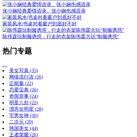
张小娴经典爱情语录、张小娴伤感语录
家装风水|书桌对着窗户到底好不好
陈伟霆玩制服诱惑，行走的衣架陈伟霆大玩“制服诱惑”
热门专题
…
美女写真
(35)
网络流行语
(26)
正能量
(22)
恋爱宝典
(26)
奇闻异事
(24)
明星八卦
(22)
漂亮女明星
(28)
宅男女神
(30)
二次元
(29)
韩国美女
(44)
王者荣耀
(26)