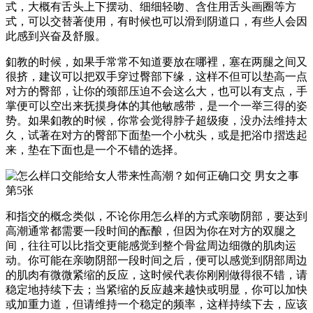
式，大概有舌头上下摆动、细细轻吻、含住用舌头画圈等方
式，可以交替著使用，有时候也可以滑到阴道口，有些人会因
此感到兴奋及舒服。
釦教的时候，如果手常常不知道要放在哪裡，塞在两腿之间又
很挤，建议可以把双手穿过臀部下缘，这样不但可以垫高一点
对方的臀部，让你的颈部压迫不会这么大，也可以有支点，手
掌便可以空出来抚摸身体的其他敏感带，是一个一举三得的姿
势。如果釦教的时候，你常会觉得脖子超级痠，没办法维持太
久，试著在对方的臀部下面垫一个小枕头，或是把浴巾摺迭起
来，垫在下面也是一个不错的选择。
和指交的概念类似，不论你用怎么样的方式亲吻阴部，要达到
高潮通常都需要一段时间的酝酿，但因为你在对方的双腿之
间，往往可以比指交更能感觉到整个骨盆周边细微的肌肉运
动。你可能在亲吻阴部一段时间之后，便可以感觉到阴部周边
的肌肉有微微紧缩的反应，这时候代表你刚刚做得很不错，请
稳定地持续下去；当紧缩的反应越来越快或明显，你可以加快
或加重力道，但请维持一个稳定的频率，这样持续下去，应该