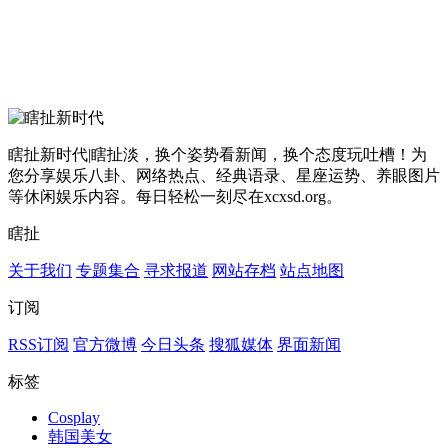
瞎扯新时代|瞎扯淡，换个姿势看新闻，换个态度玩吐槽！为
您分享娱乐八卦、网络热点、经典语录、星座运势、养眼图片
等休闲娱乐内容。每日轻松一刻尽在xcxsd.org。
瞎扯
关于我们
专题集合
寻求报道
网站存档
站点地图
订阅
RSS订阅
官方微博
今日头条
搜狐媒体
界面新闻
标签
Cosplay
韩国美女