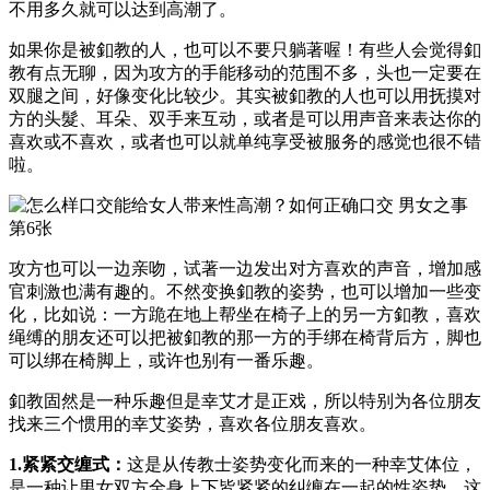
不用多久就可以达到高潮了。
如果你是被釦教的人，也可以不要只躺著喔！有些人会觉得釦
教有点无聊，因为攻方的手能移动的范围不多，头也一定要在
双腿之间，好像变化比较少。其实被釦教的人也可以用抚摸对
方的头髮、耳朵、双手来互动，或者是可以用声音来表达你的
喜欢或不喜欢，或者也可以就单纯享受被服务的感觉也很不错
啦。
攻方也可以一边亲吻，试著一边发出对方喜欢的声音，增加感
官刺激也满有趣的。不然变换釦教的姿势，也可以增加一些变
化，比如说：一方跪在地上帮坐在椅子上的另一方釦教，喜欢
绳缚的朋友还可以把被釦教的那一方的手绑在椅背后方，脚也
可以绑在椅脚上，或许也别有一番乐趣。
釦教固然是一种乐趣但是幸艾才是正戏，所以特别为各位朋友
找来三个惯用的幸艾姿势，喜欢各位朋友喜欢。
1.紧紧交缠式：
这是从传教士姿势变化而来的一种幸艾体位，
是一种让男女双方全身上下皆紧紧的纠缠在一起的性姿势。这