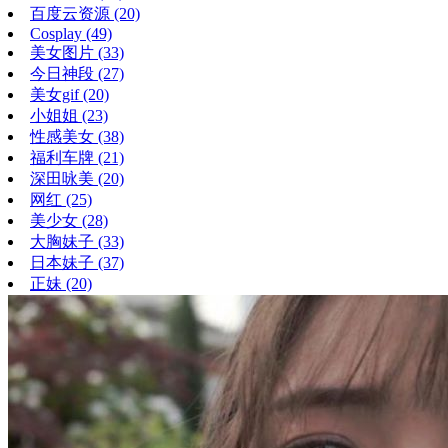
百度云资源
(20)
Cosplay
(49)
美女图片
(33)
今日神段
(27)
美女gif
(20)
小姐姐
(23)
性感美女
(38)
福利车牌
(21)
深田咏美
(20)
网红
(25)
美少女
(28)
大胸妹子
(33)
日本妹子
(37)
正妹
(20)