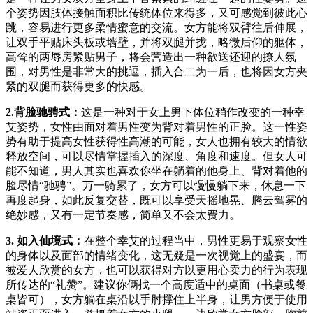
个姿势因肢体接触面积比传统体位来得多，又可感觉到彼此心
跳，容易进行更多柔情蜜意的交流。女方能将双臂往后伸展，
让双手平贴床头板或墙壁，并将双腿并拢，略微后仰的躯体，
高耸的两辱房紧贴男子，将会营造出一种欲送还迎的撩人氛
围，对男性是非常大的挑逗，插入合二为一后，也将因女方夹
紧的双腿而获得更多的快感。
2.背脸驰骋式：
这是一种对于女上男下体位稍作改变的一种幸
艾姿势，女性由面对着男性变为背对着男性的正脸。这一性姿
势有助于提高女性获得性高潮的可能，女人也拥有较大的情欲
释放空间，可以尽情掌握插入的深度、角度和速度。但女人可
能不知道，男人其实也喜欢你坐在躺着的他身上、背对着他的
脸尽情“驰骋”。万一骑累了，女方可以慢慢躺下来，休息一下
再度起身，如此反复交替，既可以享受天摇地晃、腾云驾雾的
绝妙感，又有一定节奏感，简单又不会太费力。
3. 如入仙境式：
在整个幸艾的过程当中，男性更易于观察女性
的身体以及面部的情绪变化，这无疑是一次视觉上的盛宴，而
被爱人欣赏的女方，也可以获得对方以更用心卖力的行为表现
所传达的“礼赞”。建议你俩找一个高度适中的桌面（书桌或餐
桌皆可），女方躺在桌沿以手肘撑住上半身，让男方便于使用