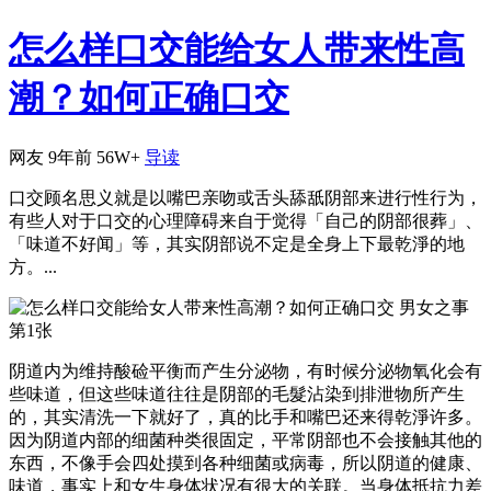
怎么样口交能给女人带来性高
潮？如何正确口交
网友
9年前
56W+
导读
口交顾名思义就是以嘴巴亲吻或舌头舔舐阴部来进行性行为，
有些人对于口交的心理障碍来自于觉得「自己的阴部很葬」、
「味道不好闻」等，其实阴部说不定是全身上下最乾淨的地
方。...
阴道内为维持酸硷平衡而产生分泌物，有时候分泌物氧化会有
些味道，但这些味道往往是阴部的毛髮沾染到排泄物所产生
的，其实清洗一下就好了，真的比手和嘴巴还来得乾淨许多。
因为阴道内部的细菌种类很固定，平常阴部也不会接触其他的
东西，不像手会四处摸到各种细菌或病毒，所以阴道的健康、
味道，事实上和女生身体状况有很大的关联。当身体抵抗力差