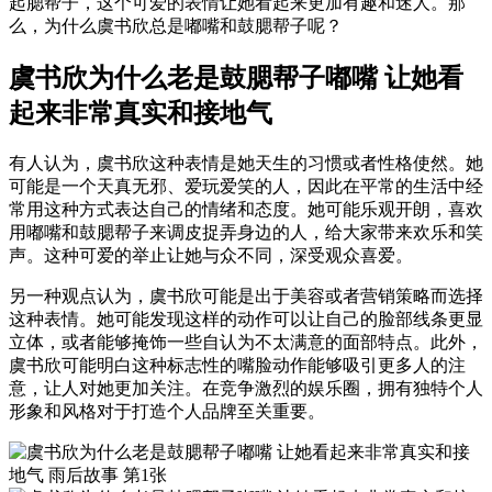
起腮帮子，这个可爱的表情让她看起来更加有趣和迷人。那
么，为什么虞书欣总是嘟嘴和鼓腮帮子呢？
虞书欣为什么老是鼓腮帮子嘟嘴 让她看
起来非常真实和接地气
有人认为，虞书欣这种表情是她天生的习惯或者性格使然。她
可能是一个天真无邪、爱玩爱笑的人，因此在平常的生活中经
常用这种方式表达自己的情绪和态度。她可能乐观开朗，喜欢
用嘟嘴和鼓腮帮子来调皮捉弄身边的人，给大家带来欢乐和笑
声。这种可爱的举止让她与众不同，深受观众喜爱。
另一种观点认为，虞书欣可能是出于美容或者营销策略而选择
这种表情。她可能发现这样的动作可以让自己的脸部线条更显
立体，或者能够掩饰一些自认为不太满意的面部特点。此外，
虞书欣可能明白这种标志性的嘴脸动作能够吸引更多人的注
意，让人对她更加关注。在竞争激烈的娱乐圈，拥有独特个人
形象和风格对于打造个人品牌至关重要。