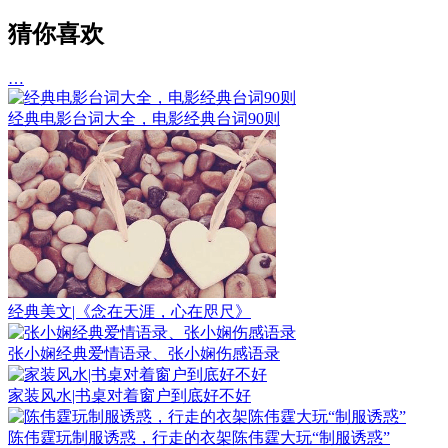
猜你喜欢
…
经典电影台词大全，电影经典台词90则
经典美文|《念在天涯，心在咫尺》
张小娴经典爱情语录、张小娴伤感语录
家装风水|书桌对着窗户到底好不好
陈伟霆玩制服诱惑，行走的衣架陈伟霆大玩“制服诱惑”