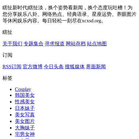
瞎扯新时代|瞎扯淡，换个姿势看新闻，换个态度玩吐槽！为
您分享娱乐八卦、网络热点、经典语录、星座运势、养眼图片
等休闲娱乐内容。每日轻松一刻尽在xcxsd.org。
瞎扯
关于我们
专题集合
寻求报道
网站存档
站点地图
订阅
RSS订阅
官方微博
今日头条
搜狐媒体
界面新闻
标签
Cosplay
韩国美女
性感美女
日本妹子
美女写真
美女图片
大胸妹子
宅男女神