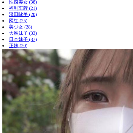
性感美女
(38)
福利车牌
(21)
深田咏美
(20)
网红
(25)
美少女
(28)
大胸妹子
(33)
日本妹子
(37)
正妹
(20)